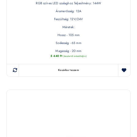
RGB színes LED szalaghoz Teljesítmény: 144W
Áramerősség: 12A
Feszültség: 12V/24V
Méretek:
Hossz - 105 mm
Szélesség - 65 mm
Magasság - 20 mm
5 440
Ft
(készletről érdeklődjön)
Kosárba teszem