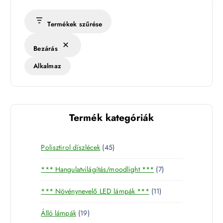
Termékek szűrése
Bezárás
Alkalmaz
Termék kategóriák
4
Polisztirol díszlécek
45
5
7
*** Hangulatvilágítás/moodlight ***
7
t
t
e
1
*** Növénynevelő LED lámpák ***
11
e
r
1
r
m
1
Álló lámpák
19
t
m
é