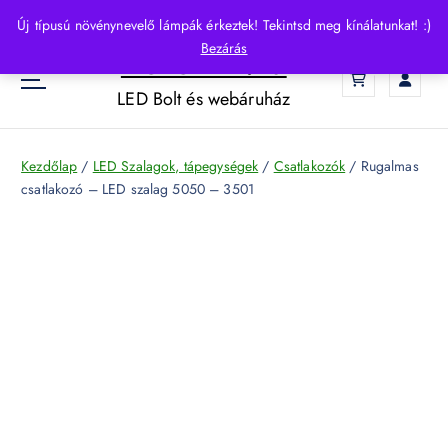
S
Új típusú növénynevelő lámpák érkeztek! Tekintsd meg kínálatunkat! :)
k
Bezárás
HelloLED.hu
i
0
p
LED Bolt és webáruház
t
o
c
Kezdőlap
/
LED Szalagok, tápegységek
/
Csatlakozók
/ Rugalmas
o
csatlakozó – LED szalag 5050 – 3501
n
t
e
n
t