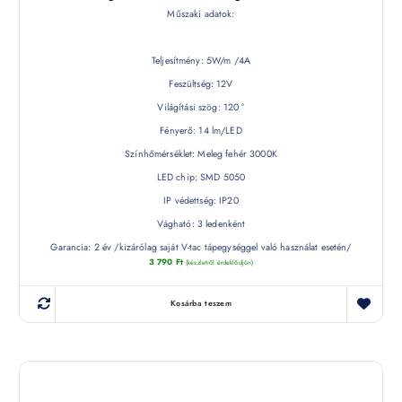
Műszaki adatok:
Teljesítmény: 5W/m /4A
Feszültség: 12V
Világítási szög: 120 °
Fényerő: 14 lm/LED
Színhőmérséklet: Meleg fehér 3000K
LED chip: SMD 5050
IP védettség: IP20
Vágható: 3 ledenként
Garancia: 2 év /kizárólag saját V-tac tápegységgel való használat esetén/
3 790
Ft
(készletről érdeklődjön)
Kosárba teszem