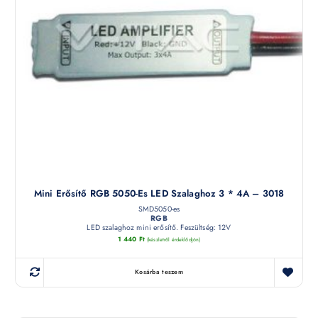
Mini Erősítő RGB 5050-Es LED Szalaghoz 3 * 4A – 3018
SMD5050-es
RGB
LED szalaghoz mini erősítő. Feszültség: 12V
1 440
Ft
(készletről érdeklődjön)
Kosárba teszem