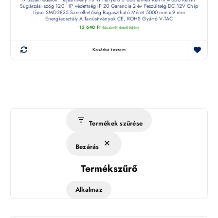
Sugárzási szög 120 ° IP védettség IP 20 Garancia 2 év Feszültség DC:12V Chip
típus SMD2835 Szerelhetőség Ragasztható Méret 5000 mm x 9 mm
Energiaosztály A Tanúsítványok CE, ROHS Gyártó V-TAC
13 640
Ft
(készletről érdeklődjön)
Kosárba teszem
Termékek szűrése
Bezárás
Termékszűrő
Alkalmaz