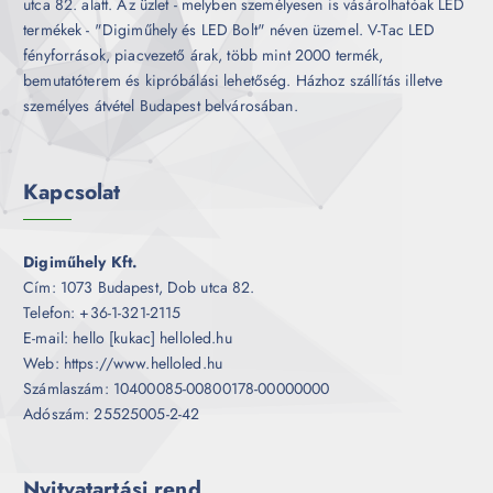
utca 82. alatt. Az üzlet - melyben személyesen is vásárolhatóak LED
termékek - "Digiműhely és LED Bolt" néven üzemel. V-Tac LED
fényforrások, piacvezető árak, több mint 2000 termék,
bemutatóterem és kipróbálási lehetőség. Házhoz szállítás illetve
személyes átvétel Budapest belvárosában.
Kapcsolat
Digiműhely Kft.
Cím: 1073 Budapest, Dob utca 82.
Telefon: +36-1-321-2115
E-mail: hello [kukac] helloled.hu
Web: https://www.helloled.hu
Számlaszám: 10400085-00800178-00000000
Adószám: 25525005-2-42
Nyitvatartási rend