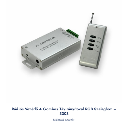
Rádiós Vezérlő 4 Gombos Távirányítóval RGB Szalaghoz –
3303
Műszaki adatok: