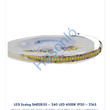
LED Szalag SMD2835 – 240 LED 4000K IP20 – 2165
Műszaki adatok: Teljesítmény 18 W Fényerő 3 000 lumen Kelvin 4 000 Kelvin