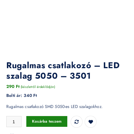
Rugalmas csatlakozó – LED
szalag 5050 – 3501
290
Ft
(készletről érdeklődjön)
Bolti ár:
340 Ft
Rugalmas csatlakozó SMD 5050-es LED szalagokhoz.
Rugalmas csatlakozó - LED szalag 5050 - 3501 mennyiség
Kosárba teszem