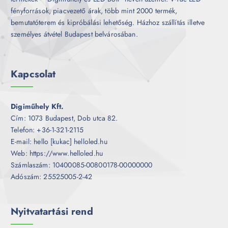
fényforrások, piacvezető árak, több mint 2000 termék,
bemutatóterem és kipróbálási lehetőség. Házhoz szállítás illetve
személyes átvétel Budapest belvárosában.
Kapcsolat
Digiműhely Kft.
Cím: 1073 Budapest, Dob utca 82.
Telefon: +36-1-321-2115
E-mail: hello [kukac] helloled.hu
Web: https://www.helloled.hu
Számlaszám: 10400085-00800178-00000000
Adószám: 25525005-2-42
Nyitvatartási rend