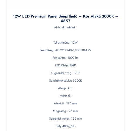
12W LED Premium Panel Beépíthető – Kör Alakú 3000K –
4857
Műszaki adatok:
Teljesítmény: 12W
Feszültség: AC:220-240V /DC:30-42V
Fényáram: 1000 lm
LED Chip: SMD
Sugárzási szög: 120 °
Színhőmérséklet: 3000K
Alakja: kör
Méretek:
Átmérő - 170 mm
Magasság - 25 mm
Szerelési méret: 155 mm
Súly 400 g/db