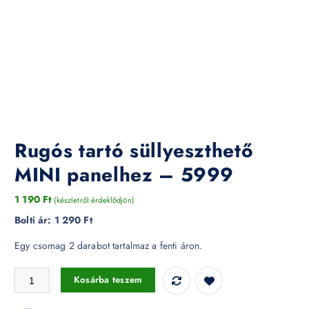
Rugós tartó süllyeszthető
MINI panelhez – 5999
1 190
Ft
(készletről érdeklődjön)
Bolti ár:
1 290 Ft
Egy csomag 2 darabot tartalmaz a fenti áron.
Rugós tartó süllyeszthető MINI panelhez - 5999 mennyiség
Kosárba teszem