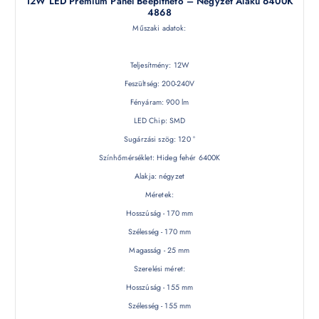
12W LED Premium Panel Beépíthető – Négyzet Alakú 6400K
4868
Műszaki adatok:
Teljesítmény: 12W
Feszültség: 200-240V
Fényáram: 900 lm
LED Chip: SMD
Sugárzási szög: 120 °
Színhőmérséklet: Hideg fehér 6400K
Alakja: négyzet
Méretek:
Hosszúság - 170 mm
Szélesség - 170 mm
Magasság - 25 mm
Szerelési méret:
Hosszúság - 155 mm
Szélesség - 155 mm