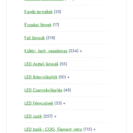
8
e
m
2
Egyéb termékek
25
9
r
é
5
t
m
k
1
Éjszakai fények
17
t
e
é
7
e
r
k
3
Fali lámpák
318
t
r
m
1
e
m
é
3
Kültéri, kerti, napelemes
334
+
8
r
é
k
3
t
m
k
5
LED Asztali lámpák
55
4
e
é
5
t
r
k
5
LED Bútorvilágítók
50
+
t
e
m
0
e
r
é
4
LED Csarnokvilágítás
48
t
r
m
k
8
e
m
é
5
LED Fénycsövek
53
+
t
r
é
k
3
e
m
k
2
LED izzók
257
+
t
r
é
5
e
m
k
1
LED Izzók - COG, filament, retro
115
+
7
r
é