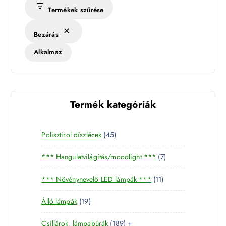
Termékek szűrése
Bezárás
Alkalmaz
Termék kategóriák
4
Polisztirol díszlécek
45
5
7
*** Hangulatvilágítás/moodlight ***
7
t
t
e
1
*** Növénynevelő LED lámpák ***
11
e
r
1
r
m
1
Álló lámpák
19
t
m
é
9
e
é
k
1
Csillárok, lámpabúrák
189
+
t
r
k