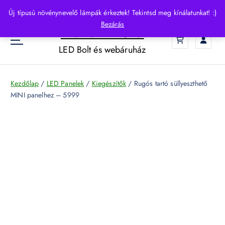
S
Új típusú növénynevelő lámpák érkeztek! Tekintsd meg kínálatunkat! :)
k
Bezárás
HelloLED.hu
i
0
p
LED Bolt és webáruház
t
o
c
Kezdőlap
/
LED Panelek
/
Kiegészítők
/ Rugós tartó süllyeszthető
o
MINI panelhez – 5999
n
t
e
n
t