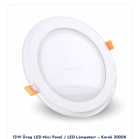
12W Üveg LED Mini Panel / LED Lámpatest – Kerek 3000K