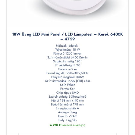
18W Üveg LED Mini Panel / LED Lámpatest – Kerek 6400K
– 4759
Műszaki adatok:
Teljesítmény 18 W
Fényerő 1260 lumen
Színhőmérséklet 6400 Kelvin
Sugárzási szög 120 °
IP védettség IP 20
Garancia 2 év
Feszültség AC:220-240V,50Hz
Fényerő megfelel 100W
Színvisszaadási index (CRI) >80
Szín Fehér
Forma Kör
Chip típus SMD
Szerelhetőség Süllyeszthető
Méret 198 mm x 40 mm
Beépítési méret 178 mm
Energiaosztály A
Anyaga Üveg
Gyártó V-TAC
Súly 1 kg/db
6 790
Ft
(készletről érdeklődjön)