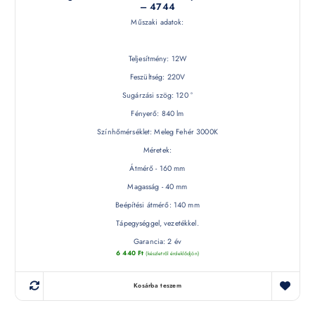
– 4744
Műszaki adatok:
Teljesítmény: 12W
Feszültség: 220V
Sugárzási szög: 120 °
Fényerő: 840 lm
Színhőmérséklet: Meleg Fehér 3000K
Méretek:
Átmérő - 160 mm
Magasság - 40 mm
Beépítési átmérő: 140 mm
Tápegységgel, vezetékkel.
Garancia: 2 év
6 440
Ft
(készletről érdeklődjön)
Kosárba teszem