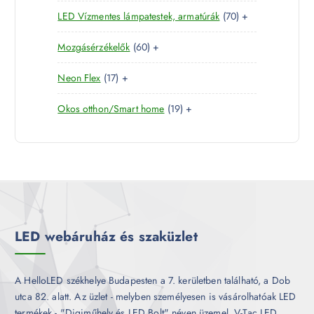
4
e
r
é
7
LED Vízmentes lámpatestek, armatúrák
70
+
t
r
m
k
0
e
m
é
6
Mozgásérzékelők
60
+
t
r
é
k
0
e
m
k
1
Neon Flex
17
+
t
r
é
7
e
m
k
1
Okos otthon/Smart home
19
+
t
r
é
9
e
m
k
t
r
é
e
m
k
r
é
m
k
é
k
LED webáruház és szaküzlet
A HelloLED székhelye Budapesten a 7. kerületben található, a Dob
utca 82. alatt. Az üzlet - melyben személyesen is vásárolhatóak LED
termékek - "Digiműhely és LED Bolt" néven üzemel. V-Tac LED