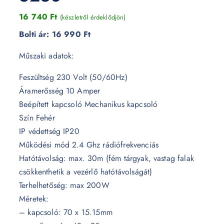
16 740
Ft
(készletről érdeklődjön)
Bolti ár:
16 990 Ft
Műszaki adatok:
Feszültség 230 Volt (50/60Hz)
Áramerősség 10 Amper
Beépített kapcsoló Mechanikus kapcsoló
Szín Fehér
IP védettség IP20
Működési mód 2.4 Ghz rádiófrekvenciás
Hatótávolság: max. 30m (fém tárgyak, vastag falak
csökkenthetik a vezérlő hatótávolságát)
Terhelhetőség: max 200W
Méretek:
– kapcsoló: 70 x 15.15mm