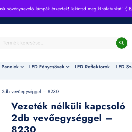
usú növénynevelő lámpák érkeztek! Tekintsd meg kínálatunkat! :)
B
 Panelek
LED Fénycsövek
LED Reflektorok
LED Sz
ló 2db vevőegységgel – 8230
Vezeték nélküli kapcsoló
2db vevőegységgel –
8230