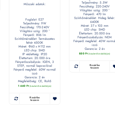
Teljesítmény: 5.5W
Műszaki adatok:
Feszültség: 220-240V
Világítási szög: 200 °
Fényerő: 470 lm
Színhőmérséklet: Hideg fehér
Foglalat: E27
6400K
Teljesítmény: 9W
Méret: 37 x 103 mm
Feszültség: 170-240V
LED chip: SMD
Világítási szög: 200 °
Élettartam: 20.000 óra
Fényerő: 806 lm
Fényerőszabályzás: NEM
Színhőmérséklet: Természetes
Fényerő megfelel: 40W normá
fehér 4500K
izzó
Méret: Φ60 x H112 mm
Garancia: 2 év
LED chip: SMD
850
Ft
IP védettség: IP20
(készletről érdeklődjön)
Élettartam: 20.000 óra
Fényerőszabályzás: IGEN, 3
Kosárba
STEP, normál kapcsolóval
teszem
Fényerő megfelel: 60W normál
izzó
Garancia: 2 év
Megfelelőség: CE, RohS
1 440
Ft
(készletről érdeklődjön)
Kosárba
teszem