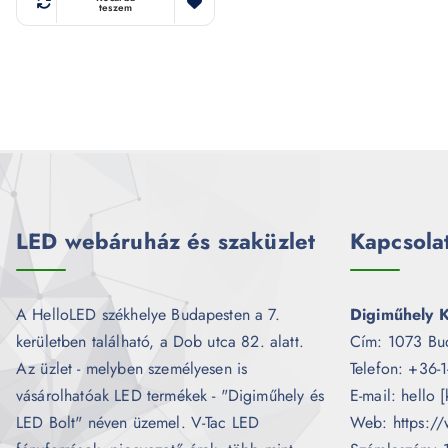
teszem
LED webáruház és szaküzlet
Kapcsola
A HelloLED székhelye Budapesten a 7.
Digiműhely K
kerületben található, a Dob utca 82. alatt.
Cím: 1073 Bu
Az üzlet - melyben személyesen is
Telefon: +36-
vásárolhatóak LED termékek - "Digiműhely és
E-mail: hello 
LED Bolt" néven üzemel. V-Tac LED
Web: https://