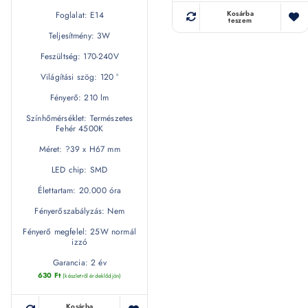
Kosárba
Foglalat: E14
teszem
Teljesítmény: 3W
Feszültség: 170-240V
Világítási szög: 120 °
Fényerő: 210 lm
Színhőmérséklet: Természetes
Fehér 4500K
Méret: ?39 x H67 mm
LED chip: SMD
Élettartam: 20.000 óra
Fényerőszabályzás: Nem
Fényerő megfelel: 25W normál
izzó
Garancia: 2 év
630
Ft
(készletről érdeklődjön)
Kosárba