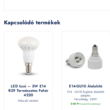
Kapcsolódó termékek
LED Izzó – 3W E14
E14-GU10 Átalakító
R39 Természetes Fehér
E14 - GU10 foglalat átalakító
4220
adapter.
Feszültség: 230V
Műszaki adatok:
540
Ft
(készletről érdeklődjön)