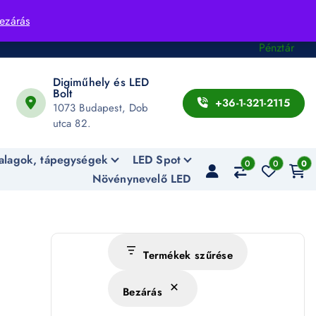
Fiók
ezárás
Kosár
Pénztár
Digiműhely és LED
Bolt
+36-1-321-2115
1073 Budapest, Dob
utca 82.
alagok, tápegységek
LED Spot
0
0
0
Növénynevelő LED
Termékek szűrése
Bezárás