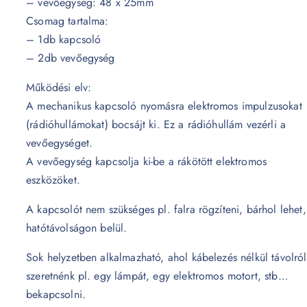
– vevőegység: 48 x 25mm
Csomag tartalma:
– 1db kapcsoló
– 2db vevőegység
Működési elv:
A mechanikus kapcsoló nyomásra elektromos impulzusokat
(rádióhullámokat) bocsájt ki. Ez a rádióhullám vezérli a
vevőegységet.
A vevőegység kapcsolja ki-be a rákötött elektromos
eszközöket.
A kapcsolót nem szükséges pl. falra rögzíteni, bárhol lehet,
hatótávolságon belül.
Sok helyzetben alkalmazható, ahol kábelezés nélkül távolról
szeretnénk pl. egy lámpát, egy elektromos motort, stb…
bekapcsolni.