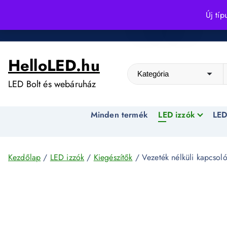
S
Új típ
k
Kedvező árak egész évben!
i
p
HelloLED.hu
t
o
LED Bolt és webáruház
c
o
Minden termék
LED izzók
LED
n
t
e
n
Kezdőlap
/
LED izzók
/
Kiegészítők
/ Vezeték nélküli kapcso
t