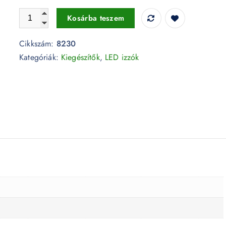
Vezeték nélküli kapcsoló 2db vevőegységgel - 8230 menny
Kosárba teszem
Cikkszám:
8230
Kategóriák:
Kiegészítők
,
LED izzók