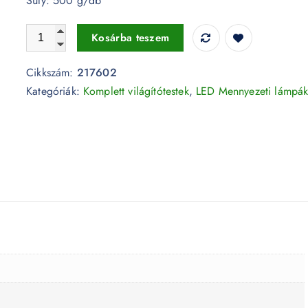
Súly: 500 g/db
12W LED csillogó búrás kör mennyezeti lámpa állítható sz
Kosárba teszem
Cikkszám:
217602
Kategóriák:
Komplett világítótestek
,
LED Mennyezeti lámpá