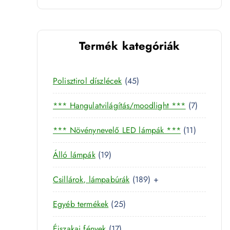
Termék kategóriák
4
Polisztirol díszlécek
45
5
7
*** Hangulatvilágítás/moodlight ***
7
t
t
e
1
*** Növénynevelő LED lámpák ***
11
e
r
1
r
m
1
Álló lámpák
19
t
m
é
9
e
é
k
1
Csillárok, lámpabúrák
189
+
t
r
k
8
e
m
2
Egyéb termékek
25
9
r
é
5
t
m
k
1
Éjszakai fények
17