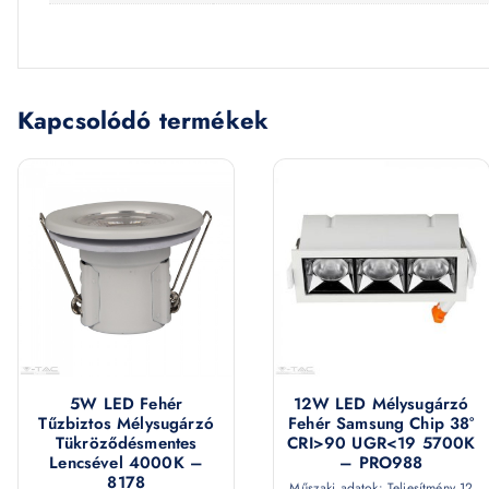
Kapcsolódó termékek
5W LED Fehér
12W LED Mélysugárzó
Tűzbiztos Mélysugárzó
Fehér Samsung Chip 38°
Tükröződésmentes
CRI>90 UGR<19 5700K
Lencsével 4000K –
– PRO988
8178
Műszaki adatok: Teljesítmény 12