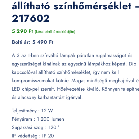
állítható színhőmérséklet 
217602
5 290
Ft
(készletről érdeklődjön)
Bolti ár:
5 490 Ft
A 3 az 1-ben színváltó lámpák páratlan rugalmasságot és
egyszerűséget kínálnak az egyszínű lámpákhoz képest. Dip
kapcsolóval állítható színhőmérséklet, így nem kell
kompromisszumokat kötnie. Magas minőségű meghajtóval é
LED chip-pel szerelt. Hőelvezetése kiváló. Könnyen telepíth
és alacsony karbantartást igényel.
Teljesítmény : 12 W
Fényáram : 1 200 lumen
Sugárzási szög : 120 °
IP védettség : IP 20