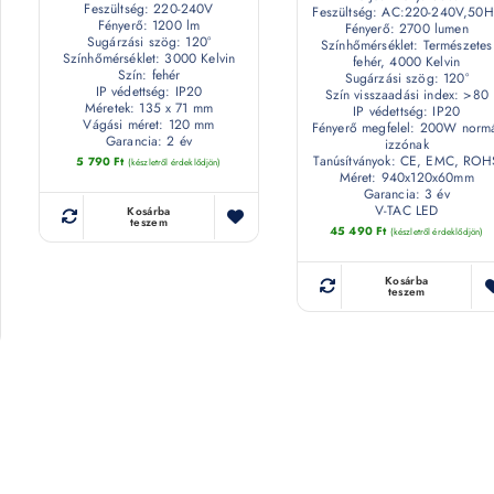
Feszültség: 220-240V
Feszültség: AC:220-240V,50H
Fényerő: 1200 lm
Fényerő: 2700 lumen
Sugárzási szög: 120°
Színhőmérséklet: Természetes
Színhőmérséklet: 3000 Kelvin
fehér, 4000 Kelvin
Szín: fehér
Sugárzási szög: 120°
IP védettség: IP20
Szín visszaadási index: >80
Méretek: 135 x 71 mm
IP védettség: IP20
Vágási méret: 120 mm
Fényerő megfelel: 200W norm
Garancia: 2 év
izzónak
Tanúsítványok: CE, EMC, ROH
5 790
Ft
(készletről érdeklődjön)
Méret: 940x120x60mm
Garancia: 3 év
V-TAC LED
Kosárba
teszem
45 490
Ft
(készletről érdeklődjön)
Kosárba
teszem