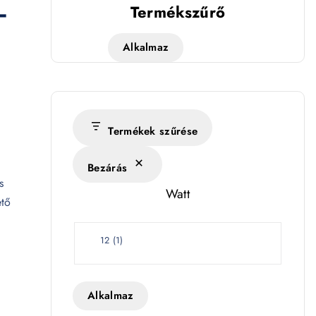
–
Termékszűrő
Alkalmaz
Termékek szűrése
Bezárás
s
Watt
ető
W
12
(
1
)
a
t
t
Alkalmaz