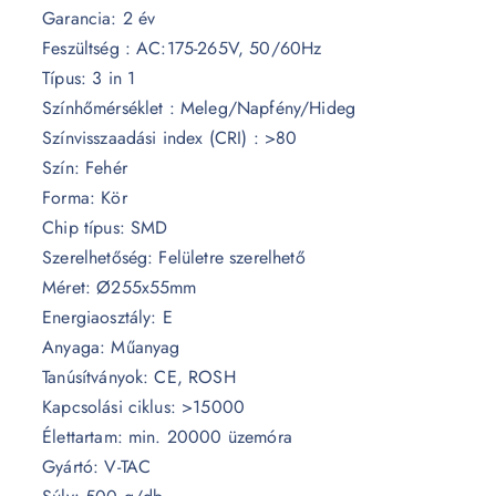
Garancia: 2 év
Feszültség : AC:175-265V, 50/60Hz
Típus: 3 in 1
Színhőmérséklet : Meleg/Napfény/Hideg
Színvisszaadási index (CRI) : >80
Szín: Fehér
Forma: Kör
Chip típus: SMD
Szerelhetőség: Felületre szerelhető
Méret: Ø255x55mm
Energiaosztály: E
Anyaga: Műanyag
Tanúsítványok: CE, ROSH
Kapcsolási ciklus: >15000
Élettartam: min. 20000 üzemóra
Gyártó: V-TAC