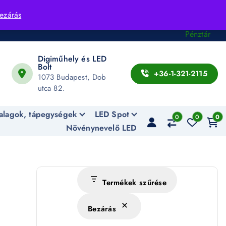
Fiók
ezárás
Kosár
Pénztár
Digiműhely és LED
Bolt
+36-1-321-2115
1073 Budapest, Dob
utca 82.
alagok, tápegységek
LED Spot
0
0
0
Növénynevelő LED
Termékek szűrése
Bezárás