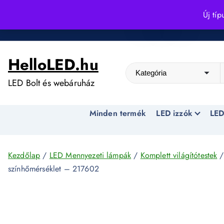
S
Új típ
k
Kedvező árak egész évben!
i
p
HelloLED.hu
t
o
LED Bolt és webáruház
c
o
Minden termék
LED izzók
LED
n
t
e
n
Kezdőlap
/
LED Mennyezeti lámpák
/
Komplett világítótestek
/
t
színhőmérséklet – 217602