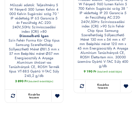
W Fényerő 960 lumen Kelvin 5
Műszaki adatok: Teljesítmény 5
700 Kelvin Sugárzási szög 38 °
W Fényerő 500 lumen Kelvin 4
IP védettség IP 20 Garancia 5
000 Kelvin Sugárzási szög 70 °
év Feszültség AC:220-
IP védettség IP 65 Garancia 5
240V,50Hz Színvisszaadási
év Feszültség AC:220-
index (CRI) >90 Szín Fehér
240V,50Hz Színvisszaadási
Chip típus Samsung
index (CRI) >80
Szerelhetőség Süllyeszthető
Dimmelhető Igen
Méret 130 mm x 54 mm x 47
Szín Fehér Forma Kör Chip típus
mm Beépítési méret 120 mm x
Samsung Szerelhetőség
45 mm Energiaosztály A Anyaga
Süllyeszthető Méret Ø81.5 mm x
Alumínium Tanúsítványok CE,
57 mm Beépítési méret Ø57 mm
ROSH Élettartam min. 30000
Energiaosztály A Anyaga
üzemóra Gyártó V-TAC Súly 400
Alumínium ötvözet vas
g/db
Tanúsítványok CE, ROSH Termék
típus VT-885 Gyártó V-TAC Súly
9 190
Ft
(készletről érdeklődjön)
245,2 g/db
3 890
Ft
(készletről érdeklődjön)
Kosárba
teszem
Kosárba
teszem