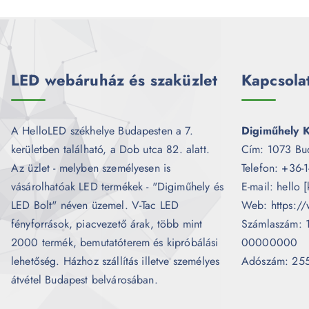
LED webáruház és szaküzlet
Kapcsola
A HelloLED székhelye Budapesten a 7.
Digiműhely K
kerületben található, a Dob utca 82. alatt.
Cím: 1073 Bu
Az üzlet - melyben személyesen is
Telefon: +36-
vásárolhatóak LED termékek - "Digiműhely és
E-mail: hello 
LED Bolt" néven üzemel. V-Tac LED
Web: https://
fényforrások, piacvezető árak, több mint
Számlaszám:
2000 termék, bemutatóterem és kipróbálási
00000000
lehetőség. Házhoz szállítás illetve személyes
Adószám: 25
átvétel Budapest belvárosában.