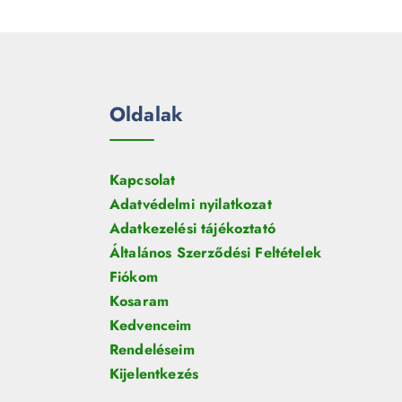
e
m
k
r
é
m
k
é
k
Oldalak
Kapcsolat
Adatvédelmi nyilatkozat
Adatkezelési tájékoztató
Általános Szerződési Feltételek
Fiókom
Kosaram
Kedvenceim
Rendeléseim
Kijelentkezés