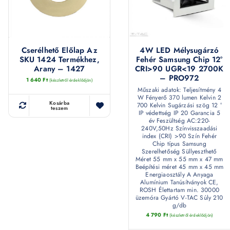
Cserélhető Előlap Az
4W LED Mélysugárzó
SKU 1424 Termékhez,
Fehér Samsung Chip 12°
Arany – 1427
CRI>90 UGR<19 2700K
– PRO972
1 640
Ft
(készletről érdeklődjön)
Műszaki adatok: Teljesítmény 4
W Fényerő 370 lumen Kelvin 2
Kosárba
700 Kelvin Sugárzási szög 12 °
teszem
IP védettség IP 20 Garancia 5
év Feszültség AC:220-
240V,50Hz Színvisszaadási
index (CRI) >90 Szín Fehér
Chip típus Samsung
Szerelhetőség Süllyeszthető
Méret 55 mm x 55 mm x 47 mm
Beépítési méret 45 mm x 45 mm
Energiaosztály A Anyaga
Alumínium Tanúsítványok CE,
ROSH Élettartam min. 30000
üzemóra Gyártó V-TAC Súly 210
g/db
4 790
Ft
(készletről érdeklődjön)