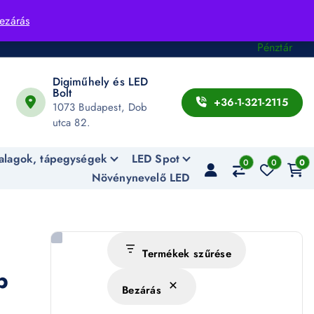
Fiók
ezárás
Kosár
Pénztár
Digiműhely és LED
Bolt
+36-1-321-2115
1073 Budapest, Dob
utca 82.
alagok, tápegységek
LED Spot
0
0
0
Növénynevelő LED
Termékek szűrése
p
Bezárás