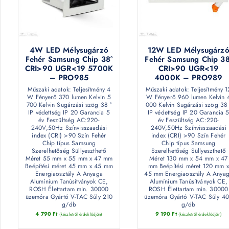
4W LED Mélysugárzó
12W LED Mélysugárz
Fehér Samsung Chip 38°
Fehér Samsung Chip 38
CRI>90 UGR<19 5700K
CRI>90 UGR<19
– PRO985
4000K – PRO989
Műszaki adatok: Teljesítmény 4
Műszaki adatok: Teljesítmény 1
W Fényerő 370 lumen Kelvin 5
W Fényerő 960 lumen Kelvin 
700 Kelvin Sugárzási szög 38 °
000 Kelvin Sugárzási szög 38 
IP védettség IP 20 Garancia 5
IP védettség IP 20 Garancia 
év Feszültség AC:220-
év Feszültség AC:220-
240V,50Hz Színvisszaadási
240V,50Hz Színvisszaadási
index (CRI) >90 Szín Fehér
index (CRI) >90 Szín Fehér
Chip típus Samsung
Chip típus Samsung
Szerelhetőség Süllyeszthető
Szerelhetőség Süllyeszthető
Méret 55 mm x 55 mm x 47 mm
Méret 130 mm x 54 mm x 47
Beépítési méret 45 mm x 45 mm
mm Beépítési méret 120 mm x
Energiaosztály A Anyaga
45 mm Energiaosztály A Anya
Alumínium Tanúsítványok CE,
Alumínium Tanúsítványok CE,
ROSH Élettartam min. 30000
ROSH Élettartam min. 30000
üzemóra Gyártó V-TAC Súly 210
üzemóra Gyártó V-TAC Súly 4
g/db
g/db
4 790
Ft
9 190
Ft
(készletről érdeklődjön)
(készletről érdeklődjön)