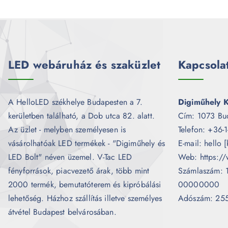
LED webáruház és szaküzlet
Kapcsola
A HelloLED székhelye Budapesten a 7.
Digiműhely K
kerületben található, a Dob utca 82. alatt.
Cím: 1073 Bu
Az üzlet - melyben személyesen is
Telefon: +36-
vásárolhatóak LED termékek - "Digiműhely és
E-mail: hello 
LED Bolt" néven üzemel. V-Tac LED
Web: https://
fényforrások, piacvezető árak, több mint
Számlaszám:
2000 termék, bemutatóterem és kipróbálási
00000000
lehetőség. Házhoz szállítás illetve személyes
Adószám: 25
átvétel Budapest belvárosában.