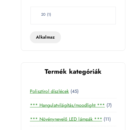
e
t
W
20
(
1
)
a
t
t
Alkalmaz
 PRO20055 mennyiség
Termék kategóriák
4
Polisztirol díszlécek
45
5
7
*** Hangulatvilágítás/moodlight ***
7
t
t
e
1
*** Növénynevelő LED lámpák ***
11
e
r
1
r