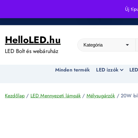
S
Új típ
k
Kedvező árak egész évben!
i
p
HelloLED.hu
t
o
LED Bolt és webáruház
c
o
Minden termék
LED izzók
LED
n
t
e
n
Kezdőlap
/
LED Mennyezeti lámpák
/
Mélysugárzók
/ 20W bil
t