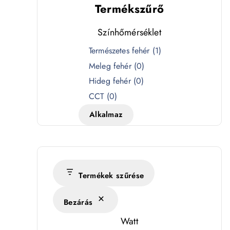
Termékszűrő
Színhőmérséklet
S
Természetes fehér
(
1
)
z
Meleg fehér
(
0
)
í
Hideg fehér
(
0
)
n
CCT
(
0
)
h
Alkalmaz
ő
m
é
r
s
Termékek szűrése
é
Bezárás
k
l
Watt