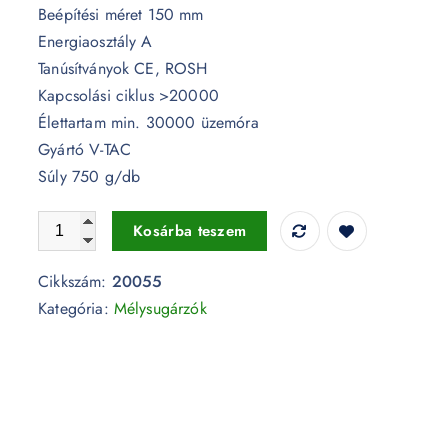
Beépítési méret 150 mm
Energiaosztály A
Tanúsítványok CE, ROSH
Kapcsolási ciklus >20000
Élettartam min. 30000 üzemóra
Gyártó V-TAC
Súly 750 g/db
20W billenthető LED mélysugárzó Samsung chip 4000K -
Kosárba teszem
Cikkszám:
20055
Kategória:
Mélysugárzók