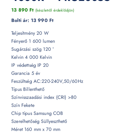
13 890
Ft
(készletről érdeklődjön)
Bolti ár:
13 990 Ft
Teljesítmény 20 W
Fényerő 1 600 lumen
Sugárzási szög 120 °
Kelvin 4 000 Kelvin
IP védettség IP 20
Garancia 5 év
Feszültség AC:220-240V,50/60Hz
Típus Billenthető
Színvisszaadási index (CRI) >80
Szín Fekete
Chip típus Samsung COB
Szerelhetőség Süllyeszthető
Méret 160 mm x 70 mm