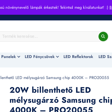
usú növénynevelő lámpák érkeztek! Tekintsd meg kínálatunkat! :)
B
 Panelek
LED Fénycsövek
LED Reflektorok
LED Sz
lenthető LED mélysugárzó Samsung chip 4000K – PRO20055
20W billenthető LED
mélysugárzó Samsung chi
4000K – PRO20055