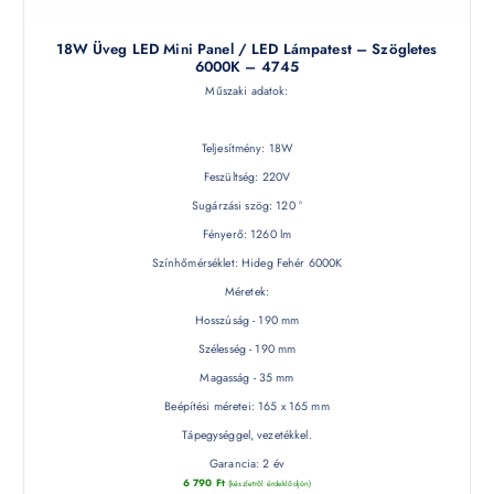
18W Üveg LED Mini Panel / LED Lámpatest – Szögletes
6000K – 4745
Műszaki adatok:
Teljesítmény: 18W
Feszültség: 220V
Sugárzási szög: 120 °
Fényerő: 1260 lm
Színhőmérséklet: Hideg Fehér 6000K
Méretek:
Hosszúság - 190 mm
Szélesség - 190 mm
Magasság - 35 mm
Beépítési méretei: 165 x 165 mm
Tápegységgel, vezetékkel.
Garancia: 2 év
6 790
Ft
(készletről érdeklődjön)