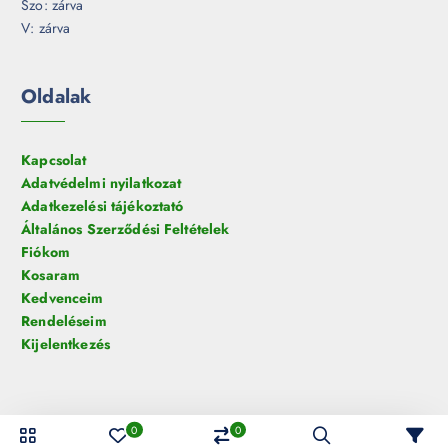
Szo: zárva
V: zárva
Oldalak
Kapcsolat
Adatvédelmi nyilatkozat
Adatkezelési tájékoztató
Általános Szerződési Feltételek
Fiókom
Kosaram
Kedvenceim
Rendeléseim
Kijelentkezés
0
0
© 2026 HelloLED.hu Digiműhely Kft. | Minden jog fenntartva!