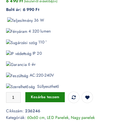
6 490
Ft
(készletről érdeklődjön)
Bolti ár:
6 990 Ft
36 W
4 320 lumen
110 °
IP 20
6 év
AC:220-240V
Süllyeszthető
36W LED Panel 595 x 595 mm 4320lm 4000K 120LM/W - 236246 m
Kosárba teszem
Cikkszám:
236246
Kategóriák:
60x60 cm
,
LED Panelek
,
Nagy panelek