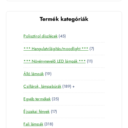
Termék kategóriák
4
Polisztirol díszlécek
45
5
7
*** Hangulatvilágítás/moodlight ***
7
t
t
e
1
*** Növénynevelő LED lámpák ***
11
e
r
1
r
m
1
Álló lámpák
19
t
m
é
9
e
é
k
1
Csillárok, lámpabúrák
189
+
t
r
k
8
e
m
2
Egyéb termékek
25
9
r
é
5
t
m
k
1
Éjszakai fények
17
t
e
é
7
e
r
k
3
Fali lámpák
318
t
r
m