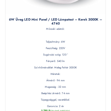
6W Üveg LED Mini Panel / LED Lámpatest – Kerek 3000K –
4740
Műszaki adatok:
Teljesítmény: 6W
Feszültség: 220V
Sugárzási szög: 120 °
Fényerő: 540 lm
Színhőmérséklet: Meleg Fehér 3000K
Méretek:
Átmérő - 94 mm
Magasság - 32 mm
Beépítési átmérő: 74 mm
Tápegységgel, vezetékkel.
Garancia: 2 év
3 790
Ft
(készletről érdeklődjön)