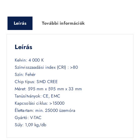
Leírás
További információk
Leírás
Kelvin
: 4 000 K
Színvisszaadási index (CRI)
: >80
Szín
: Fehér
Chip típus
: SMD CREE
Méret
: 595 mm x 595 mm x 33 mm
Tanúsítványok
: CE, EMC
Kapcsolási ciklus
: >15000
Élettartam
: min. 25000 üzemóra
Gyártó: V-TAC
Súly: 1,09 kg/db