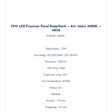
12W LED Premium Panel Beépíthető – Kör Alakú 4000K –
4858
Műszaki adatok:
Teljesítmény: 12W
Feszültség: AC:220-240V /DC:30-42V
Fényáram: 1000 lm
LED Chip: SMD
Sugárzási szög: 120 °
Színhőmérséklet: 4000K
Alakja: kör
Méretek:
Átmérő - 170 mm
Magasság - 25 mm