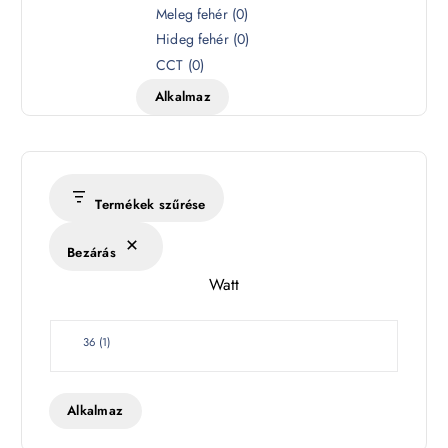
z
Meleg fehér
(
0
)
í
Hideg fehér
(
0
)
n
CCT
(
0
)
h
Alkalmaz
ő
m
é
r
s
Termékek szűrése
é
k
Bezárás
l
Watt
e
t
W
36
(
1
)
a
t
t
Alkalmaz