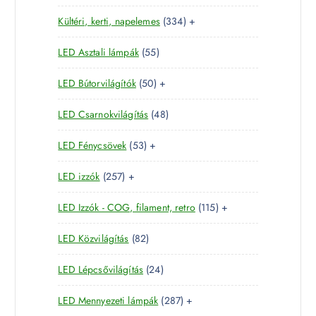
1
e
m
é
3
Kültéri, kerti, napelemes
334
+
8
r
é
k
3
t
m
k
5
LED Asztali lámpák
55
4
e
é
5
t
r
k
5
LED Bútorvilágítók
50
+
t
e
m
0
e
r
é
4
LED Csarnokvilágítás
48
t
r
m
k
8
e
m
é
5
LED Fénycsövek
53
+
t
r
é
k
3
e
m
k
2
LED izzók
257
+
t
r
é
5
e
m
k
1
LED Izzók - COG, filament, retro
115
+
7
r
é
1
t
m
k
8
LED Közvilágítás
82
5
e
é
2
t
r
k
2
LED Lépcsővilágítás
24
t
e
m
4
e
r
é
2
LED Mennyezeti lámpák
287
+
t
r
m
k
8