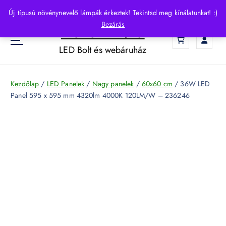
S
Új típusú növénynevelő lámpák érkeztek! Tekintsd meg kínálatunkat! :)
k
Bezárás
HelloLED.hu
i
0
p
LED Bolt és webáruház
t
o
c
Kezdőlap
/
LED Panelek
/
Nagy panelek
/
60x60 cm
/ 36W LED
o
Panel 595 x 595 mm 4320lm 4000K 120LM/W – 236246
n
t
e
n
t