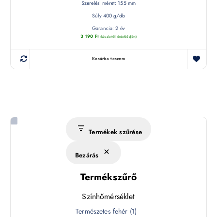
Szerelési méret: 155 mm
Súly 400 g/db
Garancia: 2 év
3 190
Ft
(készletről érdeklődjön)
Kosárba teszem
Termékek szűrése
Bezárás
Termékszűrő
Színhőmérséklet
S
Természetes fehér
(
1
)