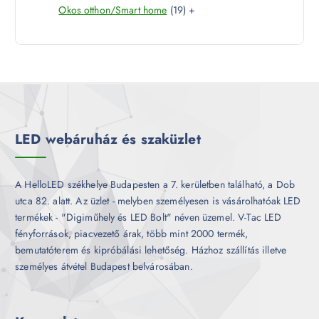
1
Okos otthon/Smart home
19
+
t
r
é
9
e
m
k
t
r
é
e
m
k
r
é
m
k
é
k
LED webáruház és szaküzlet
A HelloLED székhelye Budapesten a 7. kerületben található, a Dob
utca 82. alatt. Az üzlet - melyben személyesen is vásárolhatóak LED
termékek - "Digiműhely és LED Bolt" néven üzemel. V-Tac LED
fényforrások, piacvezető árak, több mint 2000 termék,
bemutatóterem és kipróbálási lehetőség. Házhoz szállítás illetve
személyes átvétel Budapest belvárosában.