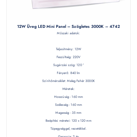
12W Üveg LED Mini Panel – Szögletes 3000K – 4742
Műszaki adatok:
Teljesítmény: 12W
Feszültség: 220V
Sugárzási szög: 120 °
Fényerő: 840 lm
Színhőmérséklet: Meleg Fehér 3000K
Méretek:
Hosszúság - 160 mm
Szélesség - 160 mm
Magasság - 35 mm
Beépítési méretei: 120 x 120 mm
Tápegységgel, vezetékkel.
Garancia: 2 év