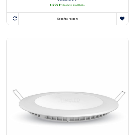
6 290
Ft
(készletről érdeklődjön)
Kosárba teszem