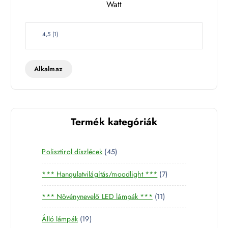
Watt
e
t
W
4,5
(
1
)
a
t
t
Alkalmaz
Termék kategóriák
4
Polisztirol díszlécek
45
5
7
*** Hangulatvilágítás/moodlight ***
7
t
t
e
1
*** Növénynevelő LED lámpák ***
11
e
r
1
r
m
1
Álló lámpák
19
t
m
é