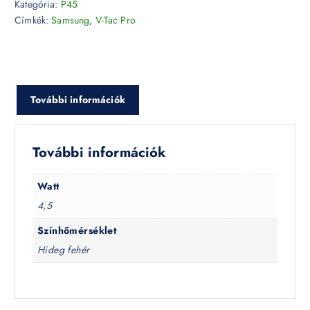
Kategória:
P45
Címkék:
Samsung
,
V-Tac Pro
További információk
További információk
Watt
4,5
Színhőmérséklet
Hideg fehér