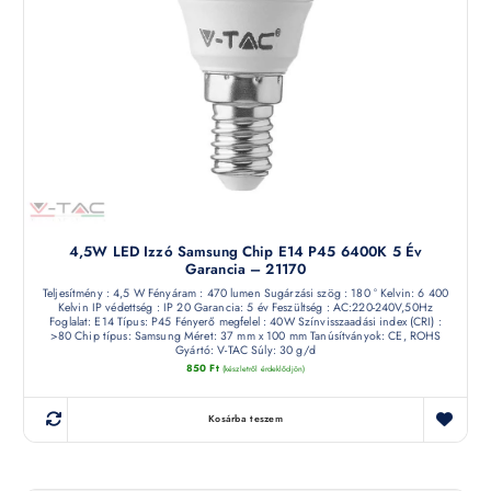
4,5W LED Izzó Samsung Chip E14 P45 6400K 5 Év
Garancia – 21170
Teljesítmény : 4,5 W Fényáram : 470 lumen Sugárzási szög : 180 ° Kelvin: 6 400
Kelvin IP védettség : IP 20 Garancia: 5 év Feszültség : AC:220-240V,50Hz
Foglalat: E14 Típus: P45 Fényerő megfelel : 40W Színvisszaadási index (CRI) :
>80 Chip típus: Samsung Méret: 37 mm x 100 mm Tanúsítványok: CE, ROHS
Gyártó: V-TAC Súly: 30 g/d
850
Ft
(készletről érdeklődjön)
Kosárba teszem