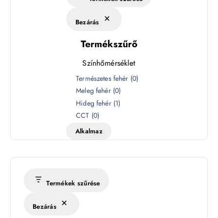
Bezárás
Termékszűrő
Színhőmérséklet
S
Természetes fehér
(
0
)
z
Meleg fehér
(
0
)
í
Hideg fehér
(
1
)
n
CCT
(
0
)
h
Alkalmaz
ő
m
é
r
s
Termékek szűrése
é
k
Bezárás
l