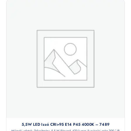
5,5W LED Izzó CRI>95 E14 P45 4000K – 7489
Műszaki adatok: Teljesítmény 5,5 W Fényerő 470 lumen Sugárzási szög 200 ° IP