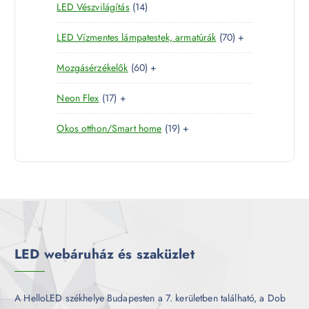
1
LED Vészvilágítás
14
t
e
m
k
4
e
r
é
7
LED Vízmentes lámpatestek, armatúrák
70
+
t
r
m
k
0
e
m
é
6
Mozgásérzékelők
60
+
t
r
é
k
0
e
m
k
1
Neon Flex
17
+
t
r
é
7
e
m
k
1
Okos otthon/Smart home
19
+
t
r
é
9
e
m
k
t
r
é
e
m
k
r
é
m
k
é
k
LED webáruház és szaküzlet
A HelloLED székhelye Budapesten a 7. kerületben található, a Dob