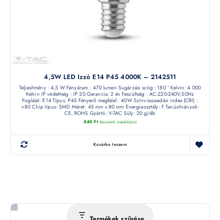
4,5W LED Izzó E14 P45 4000K – 2142511
Teljesítmény : 4,5 W Fényáram : 470 lumen Sugárzási szög : 180 ° Kelvin: 4 000
Kelvin IP védettség : IP 20 Garancia: 2 év Feszültség : AC:220-240V,50Hz
Foglalat: E14 Típus: P45 Fényerő megfelel : 40W Színvisszaadási index (CRI) :
>80 Chip típus: SMD Méret: 45 mm x 80 mm Energiaosztály: F Tanúsítványok:
CE, ROHS Gyártó: V-TAC Súly: 20 g/db
540
Ft
(készletről érdeklődjön)
Kosárba teszem
Termékek szűrése