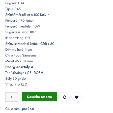
Foglalat E14
Típus P45
Színhőmérséklet 6400 Kelvin
Fényerő 470 lumen
Fényerő megfelel 40W
Sugárzási szög 180°
IP védettség IP20
Színvisszaadási index (CRI) >80
Dimmelhető Nem
Chip típus Samsung
Méret 45 x 81 mm
Energiaosztály A
Tanúsítványok CE, ROSH
Súly 30 g/db
V-Tac Pro LED
4,5W LED izzó Samsung chip E14 P45 6400K - PRO266 mennyiség
Kosárba teszem
Cikkszám:
pro266