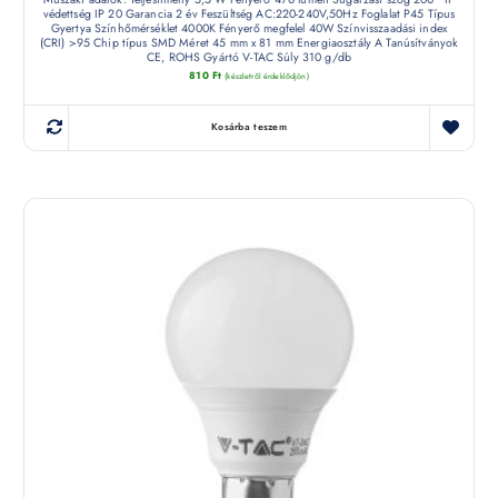
védettség IP 20 Garancia 2 év Feszültség AC:220-240V,50Hz Foglalat P45 Típus
Gyertya Színhőmérséklet 4000K Fényerő megfelel 40W Színvisszaadási index
(CRI) >95 Chip típus SMD Méret 45 mm x 81 mm Energiaosztály A Tanúsítványok
CE, ROHS Gyártó V-TAC Súly 310 g/db
810
Ft
(készletről érdeklődjön)
Kosárba teszem