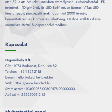
utca 82. alatt. Az üzlet - melyben személyesen is vásárolhatóak LED
termékek - "Digiműhely és LED Bolt" néven üzemel. V-Tac LED
fényforrások, piacvezető árak, több mint 2000 termék,
bemutatóterem és kipróbálási lehetőség. Házhoz szállítás illetve
személyes átvétel Budapest belvárosában.
Kapcsolat
Digiműhely Kft.
Cím: 1073 Budapest, Dob utca 82.
Telefon: +36-1-321-2115
E-mail: hello [kukac] helloled.hu
Web: https://www.helloled.hu
Számlaszám: 10400085-00800178-00000000
Adószám: 25525005-2-42
Nyitvatartási rend