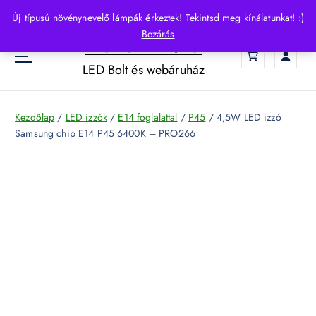
S
Új típusú növénynevelő lámpák érkeztek! Tekintsd meg kínálatunkat! :)
k
Bezárás
HelloLED.hu
i
0
p
LED Bolt és webáruház
t
o
c
Kezdőlap
/
LED izzók
/
E14 foglalattal
/
P45
/ 4,5W LED izzó
o
Samsung chip E14 P45 6400K – PRO266
n
t
e
n
t