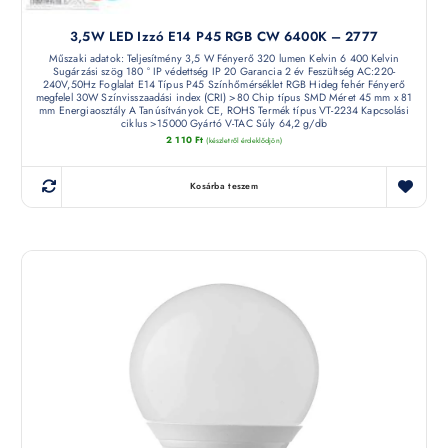
3,5W LED Izzó E14 P45 RGB CW 6400K – 2777
Műszaki adatok: Teljesítmény 3,5 W Fényerő 320 lumen Kelvin 6 400 Kelvin
Sugárzási szög 180 ° IP védettség IP 20 Garancia 2 év Feszültség AC:220-
240V,50Hz Foglalat E14 Típus P45 Színhőmérséklet RGB Hideg fehér Fényerő
megfelel 30W Színvisszaadási index (CRI) >80 Chip típus SMD Méret 45 mm x 81
mm Energiaosztály A Tanúsítványok CE, ROHS Termék típus VT-2234 Kapcsolási
ciklus >15000 Gyártó V-TAC Súly 64,2 g/db
2 110
Ft
(készletről érdeklődjön)
Kosárba teszem