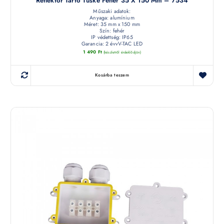
Reflektor Tartó Tüske Fehér 35 X 150 Mm – 7534
Műszaki adatok:
Anyaga: alumínium
Méret: 35 mm x 150 mm
Szín: fehér
IP védettség: IP65
Garancia: 2 évvV-TAC LED
1 490
Ft
(készletről érdeklődjön)
Kosárba teszem