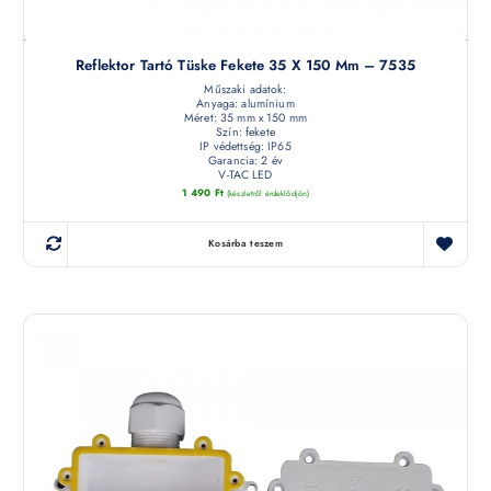
Reflektor Tartó Tüske Fekete 35 X 150 Mm – 7535
Műszaki adatok:
Anyaga: alumínium
Méret: 35 mm x 150 mm
Szín: fekete
IP védettség: IP65
Garancia: 2 év
V-TAC LED
1 490
Ft
(készletről érdeklődjön)
Kosárba teszem