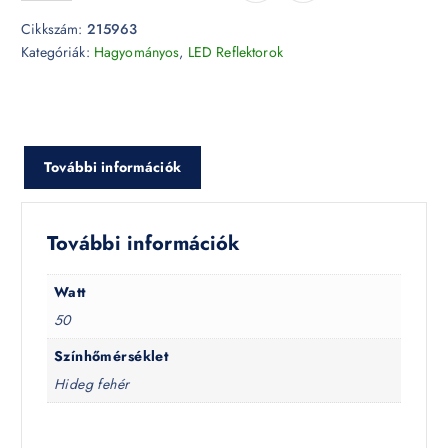
Cikkszám:
215963
Kategóriák:
Hagyományos
,
LED Reflektorok
További információk
További információk
Watt
50
Színhőmérséklet
Hideg fehér