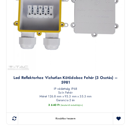
Led Reflektorhoz Vízhatlan Kötődoboz Fehér (3 Osztás) –
5981
IP védettség IP68
Szín Fehér
Méret 126.8 mm x 93.3 mm x 35.3 mm
Garancia 2 év
3 640
Ft
(készletről érdeklődjön)
Kosárba teszem