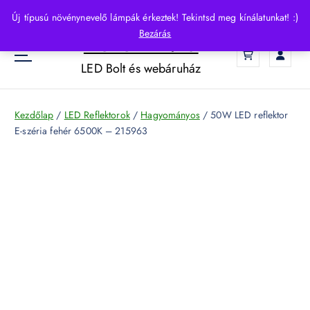
S
Új típusú növénynevelő lámpák érkeztek! Tekintsd meg kínálatunkat! :)
k
Bezárás
HelloLED.hu
i
0
p
LED Bolt és webáruház
t
o
c
Kezdőlap
/
LED Reflektorok
/
Hagyományos
/ 50W LED reflektor
o
E-széria fehér 6500K – 215963
n
t
e
n
t