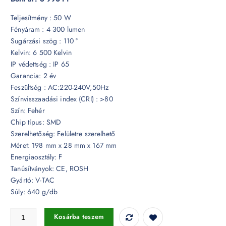
Teljesítmény : 50 W
Fényáram : 4 300 lumen
Sugárzási szög : 110 °
Kelvin: 6 500 Kelvin
IP védettség : IP 65
Garancia: 2 év
Feszültség : AC:220-240V,50Hz
Színvisszaadási index (CRI) : >80
Szín: Fehér
Chip típus: SMD
Szerelhetőség: Felületre szerelhető
Méret: 198 mm x 28 mm x 167 mm
Energiaosztály: F
Tanúsítványok: CE, ROSH
Gyártó: V-TAC
Súly: 640 g/db
50W LED reflektor E-széria fehér 6500K - 215963 mennyiség
Kosárba teszem