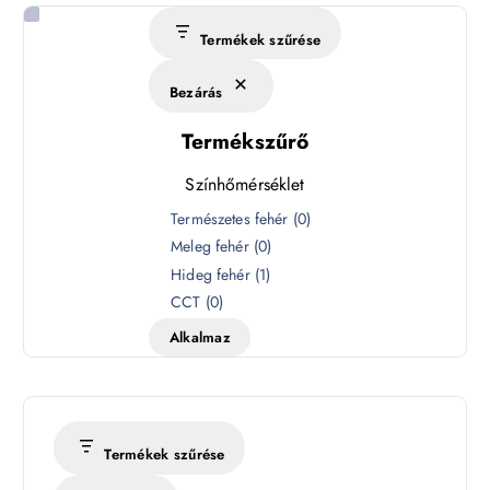
Termékek szűrése
Bezárás
Termékszűrő
Színhőmérséklet
S
Természetes fehér
(
0
)
z
Meleg fehér
(
0
)
í
Hideg fehér
(
1
)
n
CCT
(
0
)
h
Alkalmaz
ő
m
é
r
s
Termékek szűrése
é