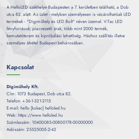
A HelloLED székhelye Budapesten a 7. kerületben található, a Dob
utca 82. alatt. Az üzlet - melyben személyesen is vásárolhatóak LED
termékek - "Digiműhely és LED Bolt" néven üzemel. V-Tac LED
fényforrások, piacvezető árak, több mint 2000 termék,
bemutatóterem és kipróbálási lehetőség. Házhoz szállítás illetve
személyes átvétel Budapest belvárosában.
Kapcsolat
Digiműhely Kft.
Cím: 1073 Budapest, Dob utca 82.
Telefon: +36-1-321-2115
E-mail: hello [kukac] helloled.hu
Web: https://www.helloled.hu
Számlaszám: 10400085-00800178-00000000
Adószám: 25525005-2-42