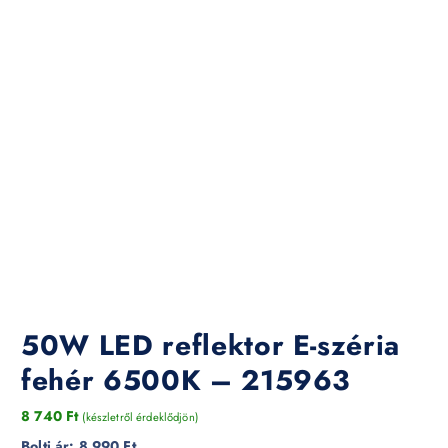
50W LED reflektor E-széria
fehér 6500K – 215963
8 740
Ft
(készletről érdeklődjön)
Bolti ár:
8 990 Ft