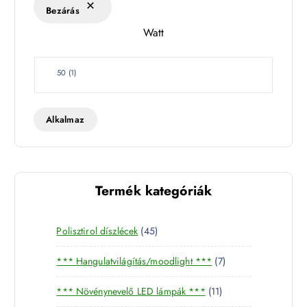
k
Bezárás
l
Watt
e
t
W
50
(
1
)
a
t
t
Alkalmaz
Termék kategóriák
4
Polisztirol díszlécek
45
5
7
*** Hangulatvilágítás/moodlight ***
7
t
t
e
1
*** Növénynevelő LED lámpák ***
11
e
r
1