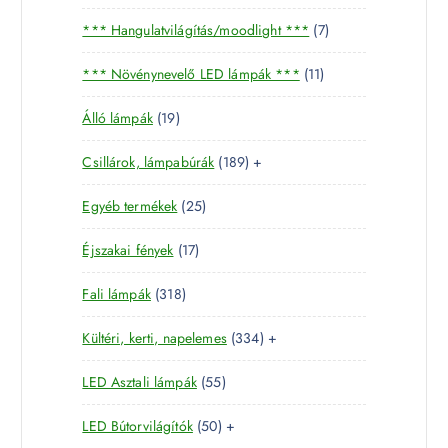
5
7
*** Hangulatvilágítás/moodlight ***
7
t
t
e
1
*** Növénynevelő LED lámpák ***
11
e
r
1
r
m
1
Álló lámpák
19
t
m
é
9
e
é
k
1
Csillárok, lámpabúrák
189
+
t
r
k
8
e
m
2
Egyéb termékek
25
9
r
é
5
t
m
k
1
Éjszakai fények
17
t
e
é
7
e
r
k
3
Fali lámpák
318
t
r
m
1
e
m
é
3
Kültéri, kerti, napelemes
334
+
8
r
é
k
3
t
m
k
5
LED Asztali lámpák
55
4
e
é
5
t
r
k
5
LED Bútorvilágítók
50
+
t
e
m