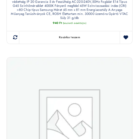
védettség IP 20 Garancia 5 év Feszültség AC:220-240V,50Hz Foglalat E14 Típus
G45 Színhőmérséklet 4000K Fényerő megfelel 45W Színvisszaadási index (CRI)
>80 Chip típus Samsung Méret 45 mm x 81 mm Energiaosztály A Anyaga
Műanyag Tanúsítványok CE, ROSH Élettartam min. 30000 üzemóra Gyártó V-TAC
Súly 31 g/db
940
Ft
(készletről érdeklődjön)
Kosárba teszem