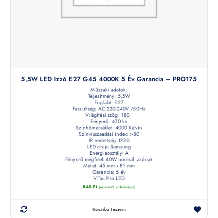
5,5W LED Izzó E27 G45 4000K 5 Év Garancia – PRO175
Műszaki adatok:
Teljesítmény: 5,5W
Foglalat: E27
Feszültség: AC:220-240V /50Hz
Világítási szög: 180 °
Fényerő: 470 lm
Színhőmérséklet: 4000 Kelvin
Színvisszaadási index: >80
IP védettség: IP20
LED chip: Samsung
Energiaosztály: A
Fényerő megfelel: 40W normál izzónak
Méret: 45 mm x 81 mm
Garancia: 5 év
V-Tac Pro LED
840
Ft
(készletről érdeklődjön)
Kosárba teszem