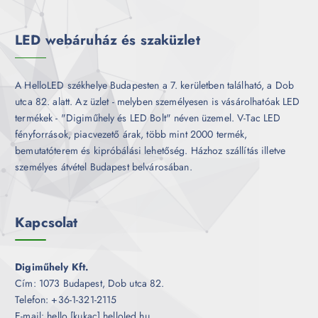
é
k
LED webáruház és szaküzlet
A HelloLED székhelye Budapesten a 7. kerületben található, a Dob
utca 82. alatt. Az üzlet - melyben személyesen is vásárolhatóak LED
termékek - "Digiműhely és LED Bolt" néven üzemel. V-Tac LED
fényforrások, piacvezető árak, több mint 2000 termék,
bemutatóterem és kipróbálási lehetőség. Házhoz szállítás illetve
személyes átvétel Budapest belvárosában.
Kapcsolat
Digiműhely Kft.
Cím: 1073 Budapest, Dob utca 82.
Telefon: +36-1-321-2115
E-mail: hello [kukac] helloled.hu