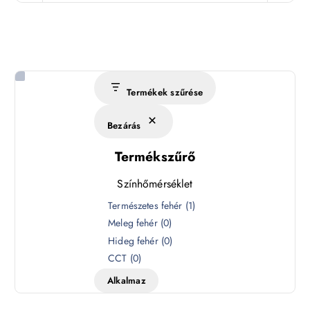
Termékek szűrése
Bezárás
Termékszűrő
Színhőmérséklet
S
Természetes fehér
(
1
)
z
Meleg fehér
(
0
)
í
Hideg fehér
(
0
)
n
CCT
(
0
)
h
Alkalmaz
ő
m