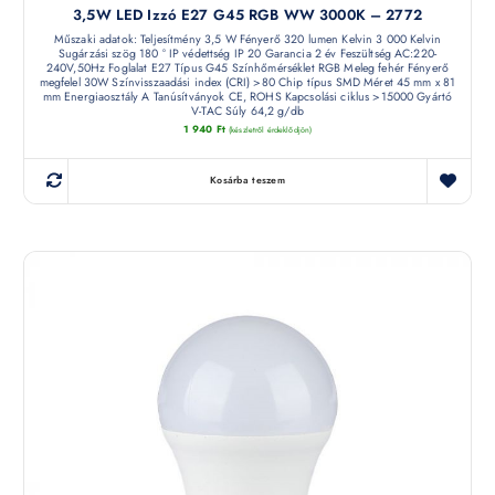
3,5W LED Izzó E27 G45 RGB WW 3000K – 2772
Műszaki adatok: Teljesítmény 3,5 W Fényerő 320 lumen Kelvin 3 000 Kelvin
Sugárzási szög 180 ° IP védettség IP 20 Garancia 2 év Feszültség AC:220-
240V,50Hz Foglalat E27 Típus G45 Színhőmérséklet RGB Meleg fehér Fényerő
megfelel 30W Színvisszaadási index (CRI) >80 Chip típus SMD Méret 45 mm x 81
mm Energiaosztály A Tanúsítványok CE, ROHS Kapcsolási ciklus >15000 Gyártó
V-TAC Súly 64,2 g/db
1 940
Ft
(készletről érdeklődjön)
Kosárba teszem