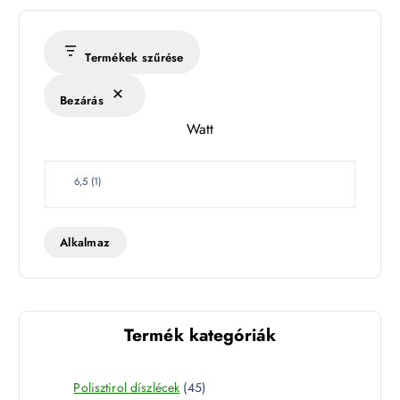
é
r
s
Termékek szűrése
é
k
Bezárás
l
Watt
e
t
W
6,5
(
1
)
a
t
t
Alkalmaz
Termék kategóriák
4
Polisztirol díszlécek
45