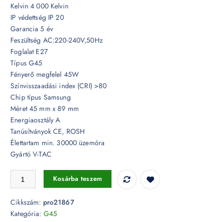
Kelvin 4 000 Kelvin
IP védettség IP 20
Garancia 5 év
Feszültség AC:220-240V,50Hz
Foglalat E27
Típus G45
Fényerő megfelel 45W
Színvisszaadási index (CRI) >80
Chip típus Samsung
Méret 45 mm x 89 mm
Energiaosztály A
Tanúsítványok CE, ROSH
Élettartam min. 30000 üzemóra
Gyártó V-TAC
6,5W LED izzó Samsung chip E27 G45 4000K 5 év garancia - PRO21
Kosárba teszem
Cikkszám:
pro21867
Kategória:
G45