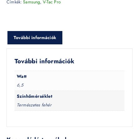
Címkék:
Samsung
,
V-Tac Pro
További információk
További információk
Watt
6,5
Színhőmérséklet
Természetes fehér