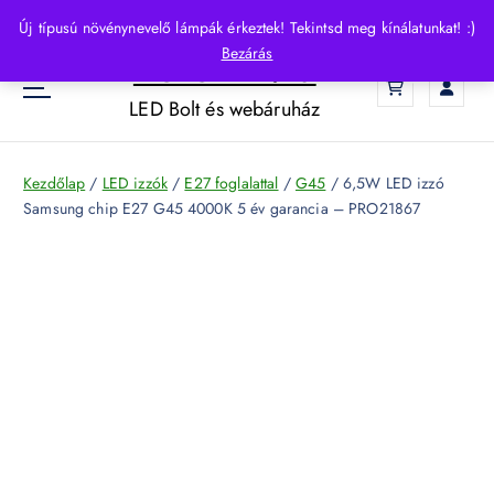
S
Új típusú növénynevelő lámpák érkeztek! Tekintsd meg kínálatunkat! :)
k
Bezárás
HelloLED.hu
i
0
p
LED Bolt és webáruház
t
o
c
Kezdőlap
/
LED izzók
/
E27 foglalattal
/
G45
/ 6,5W LED izzó
o
Samsung chip E27 G45 4000K 5 év garancia – PRO21867
n
t
e
n
t