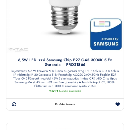
6,5W LED Izzó Samsung Chip E27 G45 3000K 5 Év
Garancia – PRO21866
Teljesítmény 6,5 W Fényerő 600 lumen Sugárzási szög 180 ° Kelvin 3 000 Kelvin
IP védettség IP 20 Garancia 5 év Feszültség AC:220-240V,50Hz Foglalat E27
Típus G45 Fényerő megfelel 45W Színvisszaadási index (CRI) >80 Chip típus
Samsung Méret 45 mm x 89 mm Energiaosztály A Tanúsítványok CE, ROSH
Élettartam min. 30000 üzemóra Gyártó V-TAC
940
Ft
(készletről érdeklődjön)
Kosárba teszem