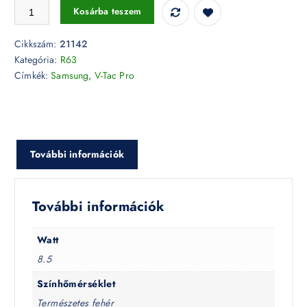
8,5W LED izzó Samsung chip E27 R63 4000K 5 év garancia - 21142 
Kosárba teszem
Cikkszám:
21142
Kategória:
R63
Címkék:
Samsung
,
V-Tac Pro
További információk
További információk
Watt
8.5
Színhőmérséklet
Természetes fehér