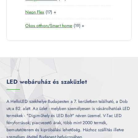
é
k
0
e
m
k
1
Neon Flex
17
+
t
r
é
7
e
m
k
1
Okos otthon/Smart home
19
+
t
r
é
9
e
m
k
t
r
é
e
m
k
r
é
m
k
é
k
LED webáruház és szaküzlet
A HelloLED székhelye Budapesten a 7. kerületben található, a Dob
utca 82. alatt. Az üzlet - melyben személyesen is vásárolhatóak LED
termékek - "Digiműhely és LED Bolt" néven üzemel. V-Tac LED
fényforrások, piacvezető árak, több mint 2000 termék,
bemutatóterem és kipróbálási lehetőség. Házhoz szállítás illetve
személyes átvétel Budapest belvárosában.