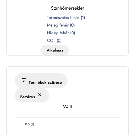
Színhőmérséklet
S
Természetes fehér
(
1
)
z
Meleg fehér
(
0
)
í
Hideg fehér
(
0
)
n
CCT
(
0
)
h
Alkalmaz
ő
m
é
r
s
Termékek szűrése
é
k
Bezárás
l
Watt
e
t
W
8.5
(
1
)
a