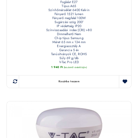
Foglalat E27
Típus A65
Színhőmérséklet 6400 Kelvin
Fényerő 1521 lumen
Fényerő megfelel 100W
Sugárzási szög 200°
IP védettség IP20
Színvisszaadási index (CRI) >80
Dimmelhető Nem
Chip típus Samsung
Méret 65 mm x 134 mm
Energiaosztály A
Garancia 5 év
Tanúsítványok CE, ROHS
Súly 69 g/db
V-Tac Pro LED
1 940
Ft
(készletről érdeklődjön)
Kosárba teszem