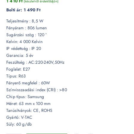
1 410
Ft
(készletről érdeklődjön)
Bolti ár:
1 490 Ft
Teljesítmény : 8,5 W
Fényáram : 806 lumen
Sugárzási szög : 120 °
Kelvin: 4 000 Kelvin
IP védettség : IP 20
Garancia: 5 év
Feszültség : AC:220-240V,50Hz
Foglalat: E27
Típus: R63
Fényerő megfelel : 60W
Színvisszaadási index (CRI) : >80
Chip típus: Samsung
Méret: 63 mm x 100 mm
Tanúsítványok: CE, ROHS
Gyártó: V-TAC
Súly: 60 g/db