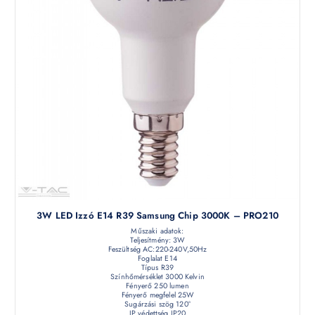
3W LED Izzó E14 R39 Samsung Chip 3000K – PRO210
Műszaki adatok:
Teljesítmény: 3W
Feszültség AC:220-240V,50Hz
Foglalat E14
Típus R39
Színhőmérséklet 3000 Kelvin
Fényerő 250 lumen
Fényerő megfelel 25W
Sugárzási szög 120°
IP védettség IP20