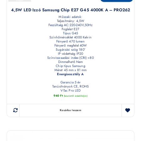
4,5W LED Izzó Samsung Chip E27 G45 4000K A – PRO262
Műszaki adatok:
Teljesítmény: 4,5W
Feszültség AC:220-240V,50Hz
Foglalat E27
Típus G45
Színhőmérséklet 4000 Kelvin
Fényerő 470 lumen
Fényerő megfelel 40W
Sugárzási szög 180°
IP védettség IP20
Színvisszaadási index (CRI) >80
Dimmelhető Nem
Chip típus Samsung
Méret 45 mm x 81 mm
Energiaosztály A
Garancia 5 év
Tanúsítványok CE, ROHS
V-Tac Pro LED
940
Ft
(készletről érdeklődjön)
Kosárba teszem