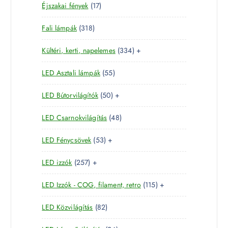
1
Éjszakai fények
17
t
e
é
7
e
r
k
3
Fali lámpák
318
t
r
m
1
e
m
é
3
Kültéri, kerti, napelemes
334
+
8
r
é
k
3
t
m
k
5
LED Asztali lámpák
55
4
e
é
5
t
r
k
5
LED Bútorvilágítók
50
+
t
e
m
0
e
r
é
4
LED Csarnokvilágítás
48
t
r
m
k
8
e
m
é
5
LED Fénycsövek
53
+
t
r
é
k
3
e
m
k
2
LED izzók
257
+
t
r
é
5
e
m
k
1
LED Izzók - COG, filament, retro
115
+
7
r
é
1
t
m
k
8
LED Közvilágítás
82
5
e
é
2
t
r
k