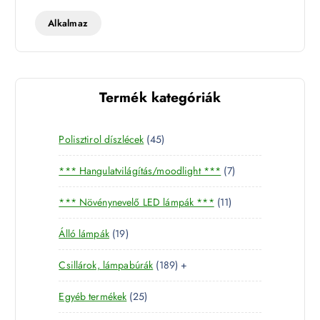
t
t
Alkalmaz
Termék kategóriák
4
Polisztirol díszlécek
45
5
7
*** Hangulatvilágítás/moodlight ***
7
t
t
e
1
*** Növénynevelő LED lámpák ***
11
e
r
1
r
m
1
Álló lámpák
19
t
m
é
9
e
é
k
1
Csillárok, lámpabúrák
189
+
t
r
k
8
e
m
2
Egyéb termékek
25
9
r
é
5
t
m
k