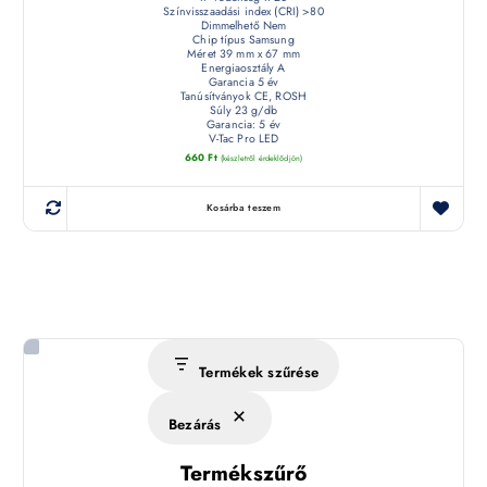
Színvisszaadási index (CRI) >80
Dimmelhető Nem
Chip típus Samsung
Méret 39 mm x 67 mm
Energiaosztály A
Garancia 5 év
Tanúsítványok CE, ROSH
Súly 23 g/db
Garancia: 5 év
V-Tac Pro LED
660
Ft
(készletről érdeklődjön)
Kosárba teszem
Termékek szűrése
Bezárás
Termékszűrő