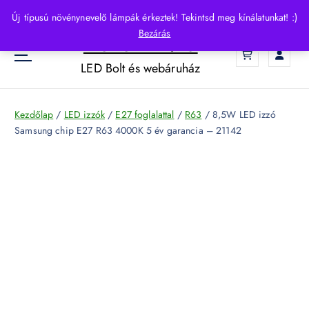
S
Új típusú növénynevelő lámpák érkeztek! Tekintsd meg kínálatunkat! :)
k
Bezárás
HelloLED.hu
i
0
p
LED Bolt és webáruház
t
o
c
Kezdőlap
/
LED izzók
/
E27 foglalattal
/
R63
/ 8,5W LED izzó
o
Samsung chip E27 R63 4000K 5 év garancia – 21142
n
t
e
n
t