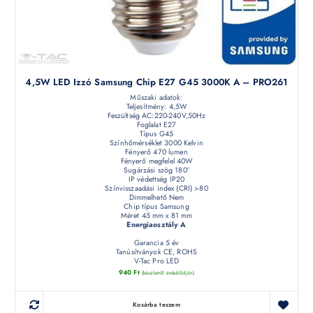
4,5W LED Izzó Samsung Chip E27 G45 3000K A – PRO261
Műszaki adatok:
Teljesítmény: 4,5W
Feszültség AC:220-240V,50Hz
Foglalat E27
Típus G45
Színhőmérséklet 3000 Kelvin
Fényerő 470 lumen
Fényerő megfelel 40W
Sugárzási szög 180°
IP védettség IP20
Színvisszaadási index (CRI) >80
Dimmelhető Nem
Chip típus Samsung
Méret 45 mm x 81 mm
Energiaosztály A
Garancia 5 év
Tanúsítványok CE, ROHS
V-Tac Pro LED
940
Ft
(készletről érdeklődjön)
Kosárba teszem