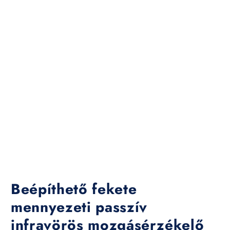
Beépíthető fekete
mennyezeti passzív
infravörös mozgásérzékelő