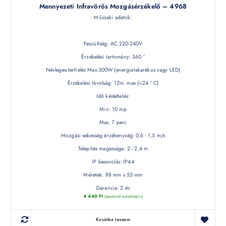
Mennyezeti Infravörös Mozgásérzékelő – 4968
Műszaki adatok:
Feszültség: AC 220-240V
Érzékelési tartomány: 360 °
Névleges terhelés Max:300W (energiatakarékos vagy LED)
Érzékelési távolság: 12m. max (<24 ° C)
Idő késleltetés:
Min. 10 mp
Max. 7 perc
Mozgási sebesség érzékenység: 0,6 - 1,5 m/s
Telepítés magassága: 2 - 2,4 m
IP besorolás: IP44
Méretek: 88 mm x 55 mm
Garancia: 2 év
4 440
Ft
(készletről érdeklődjön)
Kosárba teszem