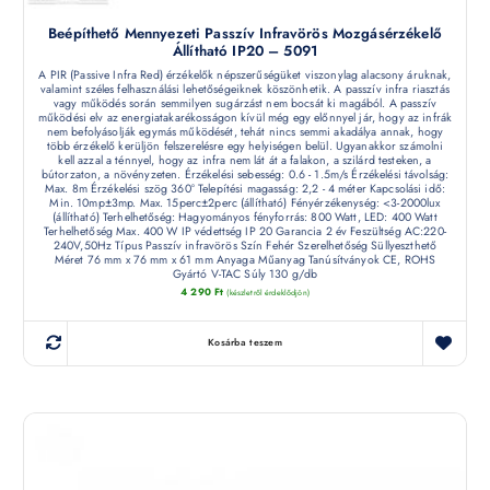
Beépíthető Mennyezeti Passzív Infravörös Mozgásérzékelő
Állítható IP20 – 5091
A PIR (Passive Infra Red) érzékelők népszerűségüket viszonylag alacsony áruknak,
valamint széles felhasználási lehetőségeiknek köszönhetik. A passzív infra riasztás
vagy működés során semmilyen sugárzást nem bocsát ki magából. A passzív
működési elv az energiatakarékosságon kívül még egy előnnyel jár, hogy az infrák
nem befolyásolják egymás működését, tehát nincs semmi akadálya annak, hogy
több érzékelő kerüljön felszerelésre egy helyiségen belül. Ugyanakkor számolni
kell azzal a ténnyel, hogy az infra nem lát át a falakon, a szilárd testeken, a
bútorzaton, a növényzeten. Érzékelési sebesség: 0.6 - 1.5m/s Érzékelési távolság:
Max. 8m Érzékelési szög 360° Telepítési magasság: 2,2 - 4 méter Kapcsolási idő:
Min. 10mp±3mp. Max. 15perc±2perc (állítható) Fényérzékenység: <3-2000lux
(állítható) Terhelhetőség: Hagyományos fényforrás: 800 Watt, LED: 400 Watt
Terhelhetőség Max. 400 W IP védettség IP 20 Garancia 2 év Feszültség AC:220-
240V,50Hz Típus Passzív infravörös Szín Fehér Szerelhetőség Süllyeszthető
Méret 76 mm x 76 mm x 61 mm Anyaga Műanyag Tanúsítványok CE, ROHS
Gyártó V-TAC Súly 130 g/db
4 290
Ft
(készletről érdeklődjön)
Kosárba teszem