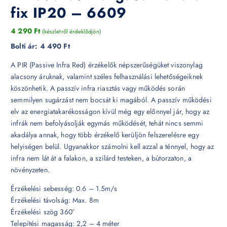
fix IP20 – 6609
4 290
Ft
(készletről érdeklődjön)
Bolti ár:
4 490 Ft
A PIR (Passive Infra Red) érzékelők népszerűségüket viszonylag
alacsony áruknak, valamint széles felhasználási lehetőségeiknek
köszönhetik. A passzív infra riasztás vagy működés során
semmilyen sugárzást nem bocsát ki magából. A passzív működési
elv az energiatakarékosságon kívül még egy előnnyel jár, hogy az
infrák nem befolyásolják egymás működését, tehát nincs semmi
akadálya annak, hogy több érzékelő kerüljön felszerelésre egy
helyiségen belül. Ugyanakkor számolni kell azzal a ténnyel, hogy az
infra nem lát át a falakon, a szilárd testeken, a bútorzaton, a
növényzeten.
Érzékelési sebesség: 0.6 – 1.5m/s
Érzékelési távolság: Max. 8m
Érzékelési szög 360°
Telepítési magasság: 2,2 – 4 méter