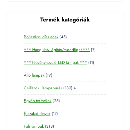
Termék kategóriák
4
Polisztirol díszlécek
45
5
7
*** Hangulatvilágítás/moodlight ***
7
t
t
e
1
*** Növénynevelő LED lámpák ***
11
e
r
1
r
m
1
Álló lámpák
19
t
m
é
9
e
é
k
1
Csillárok, lámpabúrák
189
+
t
r
k
8
e
m
2
Egyéb termékek
25
9
r
é
5
t
m
k
1
Éjszakai fények
17
t
e
é
7
e
r
k
3
Fali lámpák
318
t
r
m