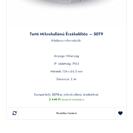
Tartó Mikrohullámú Érzékelőhöz – 5079
Általános információk:
Anyaga: Műanyag
IP védettség: IP65
Méretek:134 x 66.5 mm
Garancia: 2 év
Kompatibilis
5078
-as mikrohullámú érzékelővel.
2 440
Ft
(készletről érdeklődjön)
Kosárba teszem