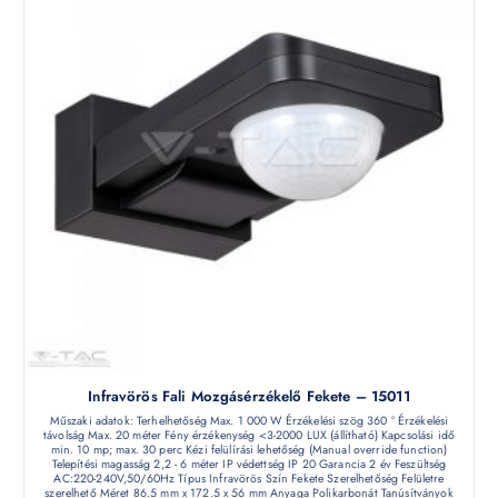
Infravörös Fali Mozgásérzékelő Fekete – 15011
Műszaki adatok: Terhelhetőség Max. 1 000 W Érzékelési szög 360 ° Érzékelési
távolság Max. 20 méter Fény érzékenység <3-2000 LUX (állítható) Kapcsolási idő
min. 10 mp; max. 30 perc Kézi felülírási lehetőség (Manual override function)
Telepítési magasság 2,2 - 6 méter IP védettség IP 20 Garancia 2 év Feszültség
AC:220-240V,50/60Hz Típus Infravörös Szín Fekete Szerelhetőség Felületre
szerelhető Méret 86.5 mm x 172.5 x 56 mm Anyaga Polikarbonát Tanúsítványok