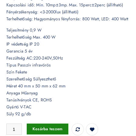
Kapcsolási idő: Min. 10mp±3mp. Max. 15perc±2perc (állítható)
Fényérzékenység: <3-2000lux (állítható)
Terhelhetőség: Hagyományos fényforrás: 800 Watt, LED: 400 Watt
Teljesítmény 0,9 W
Terhelhetőség Max. 400 W
IP védettség IP 20
Garancia 5 év
Feszültség AC:220-240V,50Hz
Típus Passzív infravörös
Szín Fekete
Szerelhetőség Süllyeszthető
Méret 40 mm x 50 mm x 62 mm
Anyaga Műanyag
Tanúsítványok CE, ROHS
Gyártó V-TAC
Súly 92 g/db
Beépíthető fekete mennyezeti passzív infravörös mozgásérzékelő fix I
Kosárba teszem