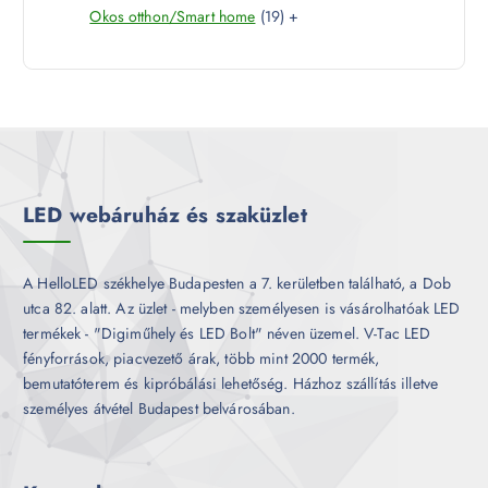
1
Okos otthon/Smart home
19
+
t
r
é
9
e
m
k
t
r
é
e
m
k
r
é
m
k
é
k
LED webáruház és szaküzlet
A HelloLED székhelye Budapesten a 7. kerületben található, a Dob
utca 82. alatt. Az üzlet - melyben személyesen is vásárolhatóak LED
termékek - "Digiműhely és LED Bolt" néven üzemel. V-Tac LED
fényforrások, piacvezető árak, több mint 2000 termék,
bemutatóterem és kipróbálási lehetőség. Házhoz szállítás illetve
személyes átvétel Budapest belvárosában.