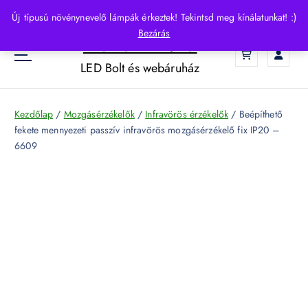
S
Új típusú növénynevelő lámpák érkeztek! Tekintsd meg kínálatunkat! :)
k
Bezárás
HelloLED.hu
i
0
p
LED Bolt és webáruház
t
o
c
Kezdőlap
/
Mozgásérzékelők
/
Infravörös érzékelők
/ Beépíthető
o
fekete mennyezeti passzív infravörös mozgásérzékelő fix IP20 –
n
6609
t
e
n
t