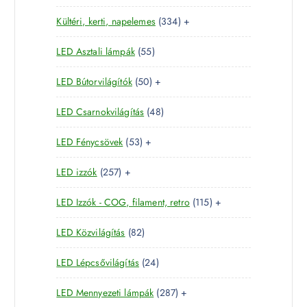
1
e
m
é
3
Kültéri, kerti, napelemes
334
+
8
r
é
k
3
t
m
k
5
LED Asztali lámpák
55
4
e
é
5
t
r
k
5
LED Bútorvilágítók
50
+
t
e
m
0
e
r
é
4
LED Csarnokvilágítás
48
t
r
m
k
8
e
m
é
5
LED Fénycsövek
53
+
t
r
é
k
3
e
m
k
2
LED izzók
257
+
t
r
é
5
e
m
k
1
LED Izzók - COG, filament, retro
115
+
7
r
é
1
t
m
k
8
LED Közvilágítás
82
5
e
é
2
t
r
k
2
LED Lépcsővilágítás
24
t
e
m
4
e
r
é
2
LED Mennyezeti lámpák
287
+
t
r
m
k