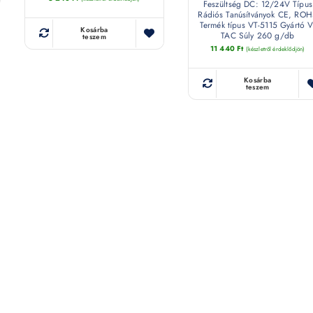
Feszültség DC: 12/24V Típus
Rádiós Tanúsítványok CE, RO
Termék típus VT-5115 Gyártó V
Kosárba
TAC Súly 260 g/db
teszem
11 440
Ft
(készletről érdeklődjön)
Kosárba
teszem