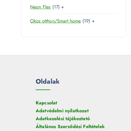
0
r
é
1
Neon Flex
17
+
t
m
k
7
e
é
1
Okos otthon/Smart home
19
+
t
r
k
9
e
m
t
r
é
e
m
k
r
é
m
k
é
k
Oldalak
Kapcsolat
Adatvédelmi nyilatkozat
Adatkezelési tájékoztató
Általános Szerződési Feltételek