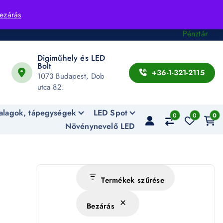
Fiók
ezárás
Kosár
Pénztár
Digiműhely és LED
Bolt
+36-1-321-2115
1073 Budapest, Dob
utca 82.
alagok, tápegységek
LED Spot
0
0
0
Növénynevelő LED
Termékek szűrése
Bezárás