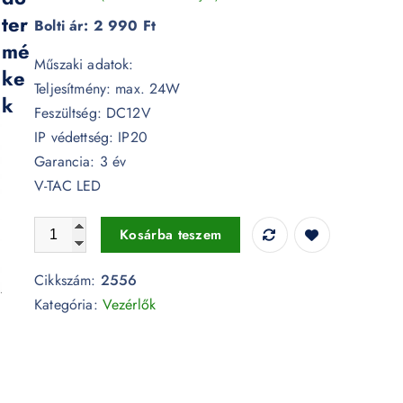
ter
Bolti ár:
2 990 Ft
mé
Műszaki adatok:
ke
Teljesítmény: max. 24W
k
Feszültség: DC12V
IP védettség: IP20
Garancia: 3 év
V-TAC LED
Érintőgombos kapcsoló LED szalagokhoz - 2556 mennyiség
Kosárba teszem
Cikkszám:
2556
Kategória:
Vezérlők