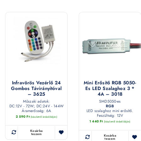
Infravörös Vezérlő 24
Mini Erősítő RGB 5050-
Gombos Távirányítóval
Es LED Szalaghoz 3 *
– 3625
4A – 3018
Műszaki adatok:
SMD5050-es
DC:12V - 72W; DC:24V - 144W
RGB
Áramerősség: 6A
LED szalaghoz mini erősítő.
Feszültség: 12V
2 590
Ft
(készletről érdeklődjön)
1 440
Ft
(készletről érdeklődjön)
Kosárba
teszem
Kosárba
teszem