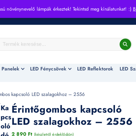
usú növénynevelő lámpák érkeztek! Tekintsd meg kínálatunkat! :)
B
 Panelek
LED Fénycsövek
LED Reflektorok
LED Sz
mbos kapcsoló LED szalagokhoz – 2556
Érintőgombos kapcsoló
Ka
pcs
LED szalagokhoz – 2556
oló
dó
2 890
Ft
(készletről érdeklődjön)