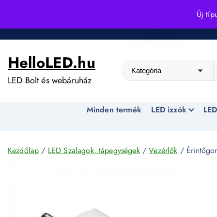
S
Új típ
k
Kedvező árak egész évben!
i
p
HelloLED.hu
t
o
LED Bolt és webáruház
c
o
Minden termék
LED izzók
LED
n
t
e
n
Kezdőlap
/
LED Szalagok, tápegységek
/
Vezérlők
/ Érintőgo
t