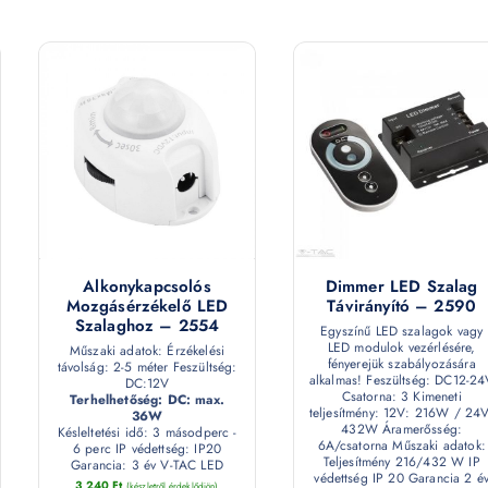
Alkonykapcsolós
Dimmer LED Szalag
Mozgásérzékelő LED
Távirányító – 2590
Szalaghoz – 2554
Egyszínű LED szalagok vagy
LED modulok vezérlésére,
Műszaki adatok: Érzékelési
fényerejük szabályozására
távolság: 2-5 méter Feszültség:
alkalmas! Feszültség: DC12-24
DC:12V
Csatorna: 3 Kimeneti
Terhelhetőség: DC: max.
teljesítmény: 12V: 216W / 24V
36W
432W Áramerősség:
Késleltetési idő: 3 másodperc -
6A/csatorna Műszaki adatok:
6 perc IP védettség: IP20
Teljesítmény 216/432 W IP
Garancia: 3 év V-TAC LED
védettség IP 20 Garancia 2 é
3 240
Ft
(készletről érdeklődjön)