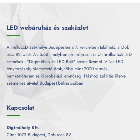
m
k
é
k
LED webáruház és szaküzlet
A HelloLED székhelye Budapesten a 7. kerületben található, a Dob
utca 82. alatt. Az üzlet - melyben személyesen is vásárolhatóak LED
termékek - "Digiműhely és LED Bolt" néven üzemel. V-Tac LED
fényforrások, piacvezető árak, több mint 2000 termék,
bemutatóterem és kipróbálási lehetőség. Házhoz szállítás illetve
személyes átvétel Budapest belvárosában.
Kapcsolat
Digiműhely Kft.
Cím: 1073 Budapest, Dob utca 82.