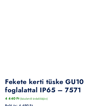
Fekete kerti tüske GU10
foglalattal IP65 – 7571
4 440
Ft
(készletről érdeklődjön)
Bolti ár:
4 490 Ft