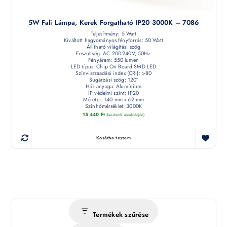
5W Fali Lámpa, Kerek Forgatható IP20 3000K – 7086
Teljesítmény: 5 Watt
Kiváltott hagyományos fényforrás: 50 Watt
Állítható világítási szög
Feszültség: AC 200-240V, 50Hz
Fényáram: 550 lumen
LED típus: Chip On Board SMD LED
Színvisszaadási index (CRI): >80
Sugárzási szög: 120°
Ház anyaga: Alumínium
IP védelmi szint: IP20
Méretei: 140 mm x 62 mm
Színhőmérséklet: 3000K
15 440
Ft
(készletről érdeklődjön)
Kosárba teszem
Termékek szűrése