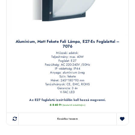
Alumínium, Matt Fekete Fali Lámpa, E27-Es Foglalattal –
7076
Műszaki adatok:
Teljesítmény: max. 40W
Foglalat: E27
Feszültség: AC 220-240V /50Hz
IP védettség: IP44
Anyaga: alumínium üveg
Szín: fekete
Méret: 245*180*93 mm
Tanúsítványok: CE, EMC, ROHS
Garancia: 3 év
V-TAC LED
Az E27 foglalatú izzót külön kell hozzá megvenni.
6 840
Ft
(készletről érdeklődjön)
Kosárba teszem