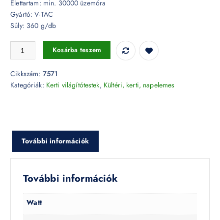
Élettartam: min. 30000 üzemóra
Gyártó: V-TAC
Súly: 360 g/db
Fekete kerti tüske GU10 foglalattal IP65 - 7571 mennyiség
Kosárba teszem
Cikkszám:
7571
Kategóriák:
Kerti világítótestek
,
Kültéri, kerti, napelemes
További információk
További információk
Watt