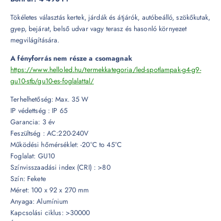
Tökéletes választás kertek, járdák és átjárók, autóbeálló, szökőkutak,
gyep, bejárat, belső udvar vagy terasz és hasonló környezet
megvilágítására.
A fényforrás nem része a csomagnak
https://www.helloled.hu/termekkategoria/led-spotlampak-g4-g9-
gu10-stb/gu10-es-foglalattal/
Terhelhetőség: Max. 35 W
IP védettség : IP 65
Garancia: 3 év
Feszültség : AC:220-240V
Működési hőmérséklet: -20°C to 45°C
Foglalat: GU10
Színvisszaadási index (CRI) : >80
Szín: Fekete
Méret: 100 x 92 x 270 mm
Anyaga: Alumínium
Kapcsolási ciklus: >30000