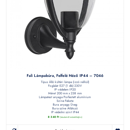
Fali Lámpabúra, Felfelé Néző IP44 – 7046
Típus Álló kültéri lámpa (izzó nélkül)
Foglalat E27 (1 db) 230V
IP védelem IP20
Méret 200 mm x 238 mm
Lámpatest anyaga Porfestett alumínium
Színe Fekete
Bura anyaga Üveg
Bura színe Átlátszó
IP védelmi szint IP44
8 340
Ft
(készletről érdeklődjön)