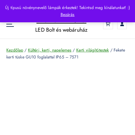
S
Új típusú növénynevelő lámpák érkeztek! Tekintsd meg kínálatunkat! :)
k
Bezárás
HelloLED.hu
i
0
p
LED Bolt és webáruház
t
o
c
Kezdőlap
/
Kültéri, kerti, napelemes
/
Kerti világítótestek
/ Fekete
o
kerti tüske GU10 foglalattal IP65 – 7571
n
t
e
n
t