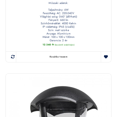
Műszaki adatok:
Teljesítmény: 6W
Feszültség: AC: 220-240V
Világítási szög: 0-60° (állítható)
Fényerő: 660 lm
Színhőmérséklet: 4000 Kelvin
IP védettség: IP65 (vízálló)
Szín: matt szürke
Anyaga: Alumínium
Méret: 100 x 100 x 100mm
Garancia: 2 év
12 340
Ft
(készletről érdeklődjön)
Kosárba teszem