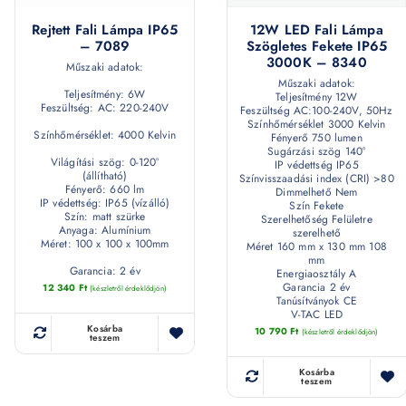
Rejtett Fali Lámpa IP65
12W LED Fali Lámpa
– 7089
Szögletes Fekete IP65
3000K – 8340
Műszaki adatok:
Műszaki adatok:
Teljesítmény: 6W
Teljesítmény 12W
Feszültség: AC: 220-240V
Feszültség AC:100-240V, 50Hz
Színhőmérséklet 3000 Kelvin
Színhőmérséklet: 4000 Kelvin
Fényerő 750 lumen
Sugárzási szög 140°
Világítási szög: 0-120°
IP védettség IP65
(állítható)
Színvisszaadási index (CRI) >80
Fényerő: 660 lm
Dimmelhető Nem
IP védettség: IP65 (vízálló)
Szín Fekete
Szín: matt szürke
Szerelhetőség Felületre
Anyaga: Alumínium
szerelhető
Méret: 100 x 100 x 100mm
Méret 160 mm x 130 mm 108
mm
Garancia: 2 év
Energiaosztály A
Garancia 2 év
12 340
Ft
(készletről érdeklődjön)
Tanúsítványok CE
V-TAC LED
Kosárba
10 790
Ft
(készletről érdeklődjön)
teszem
Kosárba
teszem