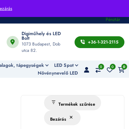
Fiók
ezárás
Kosár
Pénztár
Digiműhely és LED
Bolt
+36-1-321-2115
1073 Budapest, Dob
utca 82.
alagok, tápegységek
LED Spot
0
0
0
Növénynevelő LED
Termékek szűrése
Bezárás