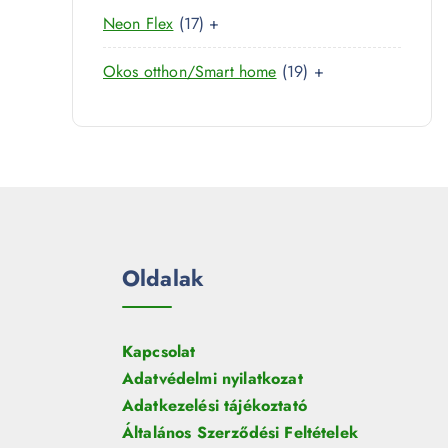
0
r
é
1
Neon Flex
17
+
t
m
k
7
e
é
1
Okos otthon/Smart home
19
+
t
r
k
9
e
m
t
r
é
e
m
k
r
é
m
k
é
k
Oldalak
Kapcsolat
Adatvédelmi nyilatkozat
Adatkezelési tájékoztató
Általános Szerződési Feltételek