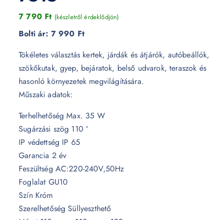
7 790
Ft
(készletről érdeklődjön)
Bolti ár:
7 990 Ft
Tökéletes választás kertek, járdák és átjárók, autóbeállók,
szökőkutak, gyep, bejáratok, belső udvarok, teraszok és
hasonló környezetek megvilágítására.
Műszaki adatok:
Terhelhetőség Max. 35 W
Sugárzási szög 110 °
IP védettség IP 65
Garancia 2 év
Feszültség AC:220-240V,50Hz
Foglalat GU10
Szín Króm
Szerelhetőség Süllyeszthető