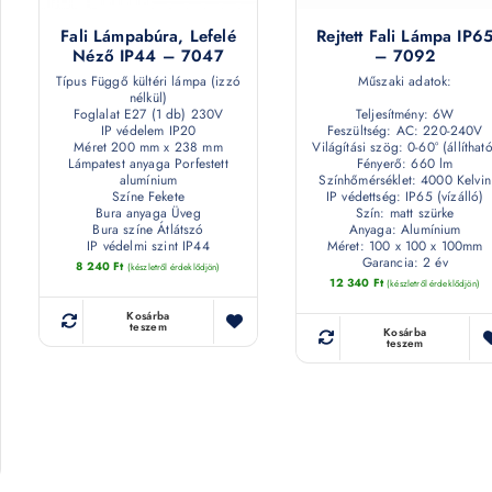
Fali Lámpabúra, Lefelé
Rejtett Fali Lámpa IP6
Néző IP44 – 7047
– 7092
Típus Függő kültéri lámpa (izzó
Műszaki adatok:
nélkül)
Foglalat E27 (1 db) 230V
Teljesítmény: 6W
IP védelem IP20
Feszültség: AC: 220-240V
Méret 200 mm x 238 mm
Világítási szög: 0-60° (állítható
Lámpatest anyaga Porfestett
Fényerő: 660 lm
alumínium
Színhőmérséklet: 4000 Kelvin
Színe Fekete
IP védettség: IP65 (vízálló)
Bura anyaga Üveg
Szín: matt szürke
Bura színe Átlátszó
Anyaga: Alumínium
IP védelmi szint IP44
Méret: 100 x 100 x 100mm
Garancia: 2 év
8 240
Ft
(készletről érdeklődjön)
12 340
Ft
(készletről érdeklődjön)
Kosárba
teszem
Kosárba
teszem