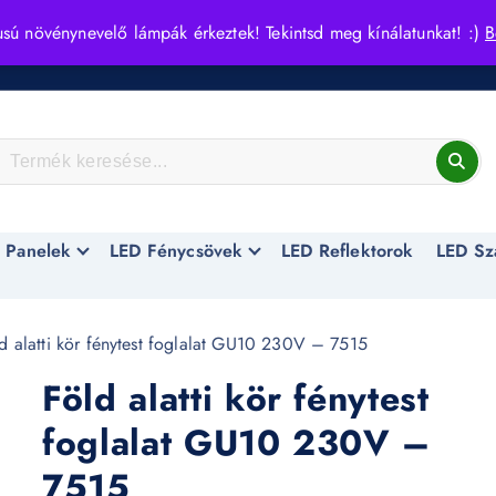
usú növénynevelő lámpák érkeztek! Tekintsd meg kínálatunkat! :)
B
 Panelek
LED Fénycsövek
LED Reflektorok
LED Sz
d alatti kör fénytest foglalat GU10 230V – 7515
Föld alatti kör fénytest
foglalat GU10 230V –
7515