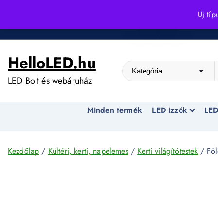
S
Új típ
k
Kedvező árak egész évben!
i
p
HelloLED.hu
t
o
LED Bolt és webáruház
c
o
Minden termék
LED izzók
LED
n
t
e
n
Kezdőlap
/
Kültéri, kerti, napelemes
/
Kerti világítótestek
/ Föl
t