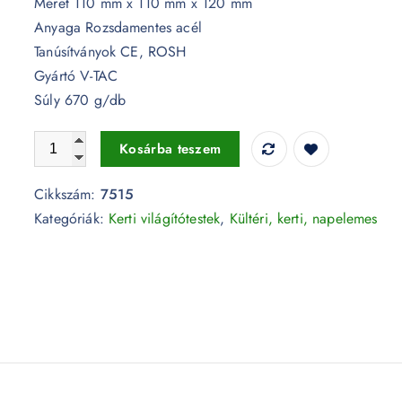
Méret 110 mm x 110 mm x 120 mm
Anyaga Rozsdamentes acél
Tanúsítványok CE, ROSH
Gyártó V-TAC
Súly 670 g/db
Föld alatti kör fénytest foglalat GU10 230V - 7515 mennyis
Kosárba teszem
Cikkszám:
7515
Kategóriák:
Kerti világítótestek
,
Kültéri, kerti, napelemes