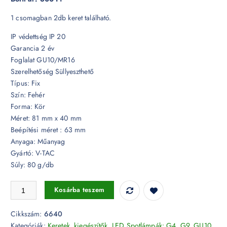
1 csomagban 2db keret található.
IP védettség IP 20
Garancia 2 év
Foglalat GU10/MR16
Szerelhetőség Süllyeszthető
Típus: Fix
Szín: Fehér
Forma: Kör
Méret: 81 mm x 40 mm
Beépítési méret : 63 mm
Anyaga: Műanyag
Gyártó: V-TAC
Súly: 80 g/db
GU10 beépítőkeret fehér 2db/csomag kör - 6640 mennyiség
Kosárba teszem
Cikkszám:
6640
Kategóriák:
Keretek, kiegészítők
,
LED Spotlámpák: G4, G9, GU10,