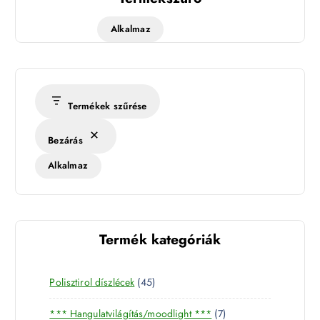
Alkalmaz
Termékek szűrése
Bezárás
Alkalmaz
Termék kategóriák
4
Polisztirol díszlécek
45
5
7
*** Hangulatvilágítás/moodlight ***
7
t