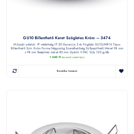
GU10 Billenthető Keret Szögletes Króm – 3474
Műszaki adatok: IP védettség IP 20 Garancia 2 év Foglalat GU10/MR16 Típus
Billenthető Szín Króm Forma Négyszög Szerelhetőség Süllyeszthető Méret 98 mm
x 98 mm Beépítési méret 80 mm Gyártó V-TAC Súly 120 g/db
1 240
Ft
(készletről érdeklődjön)
Kosárba teszem