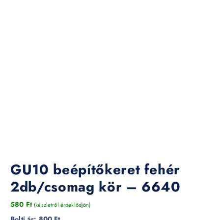
GU10 beépítőkeret fehér
2db/csomag kör – 6640
580
Ft
(készletről érdeklődjön)
Bolti ár:
800 Ft