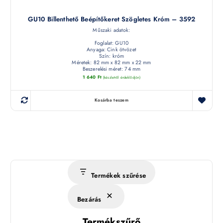
GU10 Billenthető Beépítőkeret Szögletes Króm – 3592
Műszaki adatok:
Foglalat: GU10
Anyaga: Cink ötvözet
Szín: króm
Méretek: 82 mm x 82 mm x 22 mm
Beszerelési méret: 74 mm
1 640
Ft
(készletről érdeklődjön)
Kosárba teszem
Termékek szűrése
Bezárás
Termékszűrő