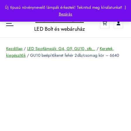
S
Új típusú növénynevelő lámpák érkeztek! Tekintsd meg kínálatunkat! :)
k
Bezárás
HelloLED.hu
i
0
p
LED Bolt és webáruház
t
o
c
Kezdőlap
/
LED Spotlámpák: G4, G9, GU10, stb...
/
Keretek,
o
kiegészítők
/ GU10 beépítőkeret fehér 2db/csomag kör – 6640
n
t
e
n
t