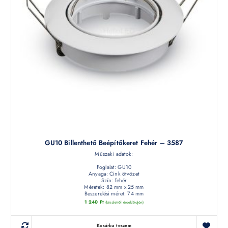
GU10 Billenthető Beépítőkeret Fehér – 3587
Műszaki adatok:
Foglalat: GU10
Anyaga: Cink ötvözet
Szín: fehér
Méretek: 82 mm x 25 mm
Beszerelési méret: 74 mm
1 240
Ft
(készletről érdeklődjön)
Kosárba teszem