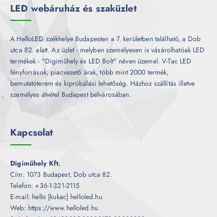
LED webáruház és szaküzlet
A HelloLED székhelye Budapesten a 7. kerületben található, a Dob
utca 82. alatt. Az üzlet - melyben személyesen is vásárolhatóak LED
termékek - "Digiműhely és LED Bolt" néven üzemel. V-Tac LED
fényforrások, piacvezető árak, több mint 2000 termék,
bemutatóterem és kipróbálási lehetőség. Házhoz szállítás illetve
személyes átvétel Budapest belvárosában.
Kapcsolat
Digiműhely Kft.
Cím: 1073 Budapest, Dob utca 82.
Telefon: +36-1-321-2115
E-mail: hello [kukac] helloled.hu
Web: https://www.helloled.hu