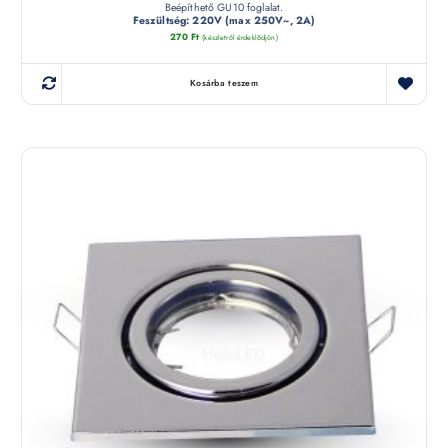
Beépíthető GU10 foglalat.
Feszültség: 220V (max 250V~, 2A)
270
Ft
(készletről érdeklődjön)
Kosárba teszem