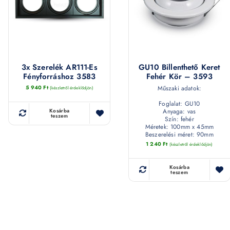
3x Szerelék AR111-Es
GU10 Billenthető Keret
Fényforráshoz 3583
Fehér Kör – 3593
5 940
Ft
Műszaki adatok:
(készletről érdeklődjön)
Foglalat: GU10
Anyaga: vas
Kosárba
teszem
Szín: fehér
Méretek: 100mm x 45mm
Beszerelési méret: 90mm
1 240
Ft
(készletről érdeklődjön)
Kosárba
teszem