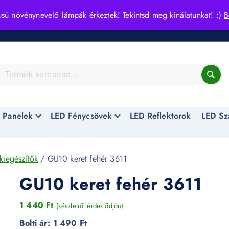
usú növénynevelő lámpák érkeztek! Tekintsd meg kínálatunkat! :)
B
 Panelek
LED Fénycsövek
LED Reflektorok
LED Sz
kiegészítők
/ GU10 keret fehér 3611
GU10 keret fehér 3611
1 440
Ft
(készletről érdeklődjön)
Bolti ár:
1 490 Ft