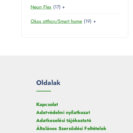
0
r
é
1
Neon Flex
17
+
t
m
k
7
e
é
1
Okos otthon/Smart home
19
+
t
r
k
9
e
m
t
r
é
e
m
k
r
é
m
k
é
k
Oldalak
Kapcsolat
Adatvédelmi nyilatkozat
Adatkezelési tájékoztató
Általános Szerződési Feltételek