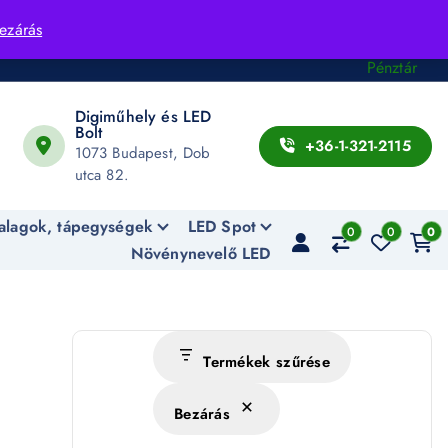
Fiók
ezárás
Kosár
Pénztár
Digiműhely és LED
Bolt
+36-1-321-2115
1073 Budapest, Dob
utca 82.
alagok, tápegységek
LED Spot
0
0
0
Növénynevelő LED
Termékek szűrése
Bezárás