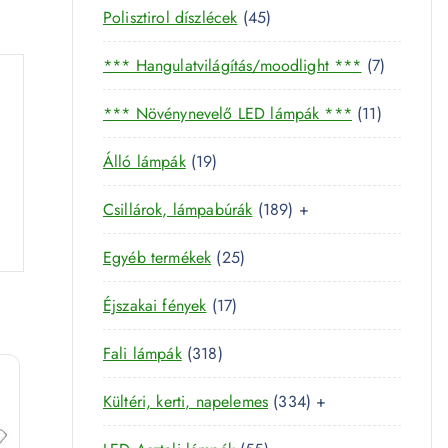
4
Polisztirol díszlécek
45
5
7
*** Hangulatvilágítás/moodlight ***
7
t
t
e
1
*** Növénynevelő LED lámpák ***
11
e
r
1
r
m
1
Álló lámpák
19
t
m
é
9
e
é
k
1
Csillárok, lámpabúrák
189
+
t
r
k
8
e
m
2
Egyéb termékek
25
9
r
é
5
t
m
k
1
Éjszakai fények
17
t
e
é
7
e
r
k
3
Fali lámpák
318
t
r
m
1
e
m
é
3
Kültéri, kerti, napelemes
334
+
8
r
é
k
3
t
m
k