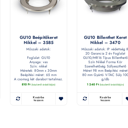
GU10 Beépítőkeret
GU10 Billenthet Keret
Nikkel – 3585
Nikkel – 3470
Műszaki adatok:
Műszaki adatok: IP védettség I
20 Garancia 2 év Foglalat
Foglalat: GU10
GU10/MR16 Típus Billenthető
Anyaga: vas
Szín Nikkel Forma Kör
Szín: nikkel
Szerelhetőség Süllyeszthető
Méretek: 80mm x 30mm
Méret 98 mm Beépítési méret
Beépítési méret: 65 mm
80 mm Gyártó V-TAC Súly 10
A csomag két darabot tartalmaz.
g/db
810
Ft
1 240
Ft
(készletről érdeklődjön)
(készletről érdeklődjön)
Kosárba
Kosárba
teszem
teszem