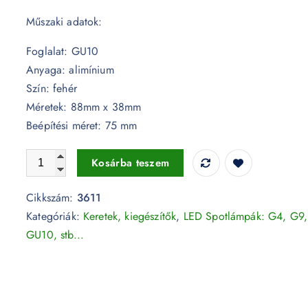
Műszaki adatok:
Foglalat: GU10
Anyaga: alimínium
Szín: fehér
Méretek: 88mm x 38mm
Beépítési méret: 75 mm
GU10 keret fehér 3611 mennyiség
Kosárba teszem
Cikkszám:
3611
Kategóriák:
Keretek, kiegészítők
,
LED Spotlámpák: G4, G9,
GU10, stb...