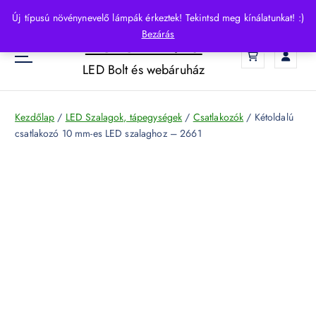
S
Új típusú növénynevelő lámpák érkeztek! Tekintsd meg kínálatunkat! :)
k
Bezárás
HelloLED.hu
i
0
p
LED Bolt és webáruház
t
o
c
Kezdőlap
/
LED Szalagok, tápegységek
/
Csatlakozók
/ Kétoldalú
o
csatlakozó 10 mm-es LED szalaghoz – 2661
n
t
e
n
t