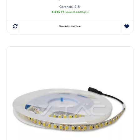
Garancia: 2 év
4 840
Ft
(készletről érdeklődjön)
Kosárba teszem