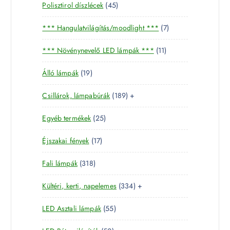
4
Polisztirol díszlécek
45
5
7
*** Hangulatvilágítás/moodlight ***
7
t
t
e
1
*** Növénynevelő LED lámpák ***
11
e
r
1
r
m
1
Álló lámpák
19
t
m
é
9
e
é
k
1
Csillárok, lámpabúrák
189
+
t
r
k
8
e
m
2
Egyéb termékek
25
9
r
é
5
t
m
k
1
Éjszakai fények
17
t
e
é
7
e
r
k
3
Fali lámpák
318
t
r
m
1
e
m
é
3
Kültéri, kerti, napelemes
334
+
8
r
é
k
3
t
m
k
5
LED Asztali lámpák
55
4
e
é
5
t
r
k