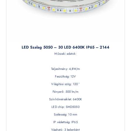
LED Szalag 5050 – 30 LED 6400K IP65 – 2144
Műszaki adatok:
Teljesítmény: 4,8W/m
Feszültség: 12V
Világítási szög: 120 °
Fényerő: 500 lm/m
Színhőmérséklet: 6400K
LED chip: SMD5050
Szélesség: 10 mm
IP védettség: IP65
Vágható: 3 ledenként