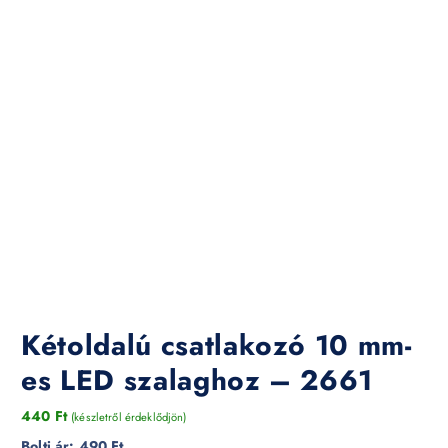
Kétoldalú csatlakozó 10 mm-
es LED szalaghoz – 2661
440
Ft
(készletről érdeklődjön)
Bolti ár:
490 Ft