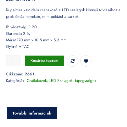
Rugalmas kétoldalú csatlakozó a LED szalagok könnyű toldásához a
problémás helyeken, mint például a sarkok.
IP védettség IP 20
Garancia 2 év
Méret 170 mm x 10.5 mm x 5.3 mm
Gyártó V-TAC
Kétoldalú csatlakozó 10 mm-es LED szalaghoz - 2661 mennyiség
Kosárba teszem
Cikkszám:
2661
Kategóriák:
Csatlakozók
,
LED Szalagok, tápegységek
További információk