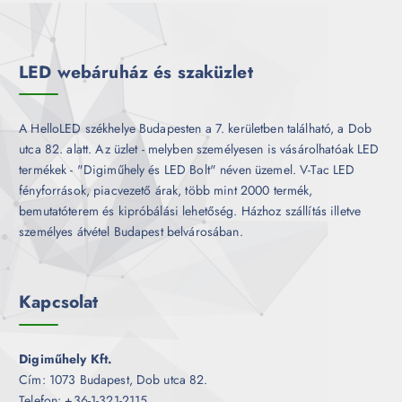
m
k
é
k
LED webáruház és szaküzlet
A HelloLED székhelye Budapesten a 7. kerületben található, a Dob
utca 82. alatt. Az üzlet - melyben személyesen is vásárolhatóak LED
termékek - "Digiműhely és LED Bolt" néven üzemel. V-Tac LED
fényforrások, piacvezető árak, több mint 2000 termék,
bemutatóterem és kipróbálási lehetőség. Házhoz szállítás illetve
személyes átvétel Budapest belvárosában.
Kapcsolat
Digiműhely Kft.
Cím: 1073 Budapest, Dob utca 82.
Telefon: +36-1-321-2115