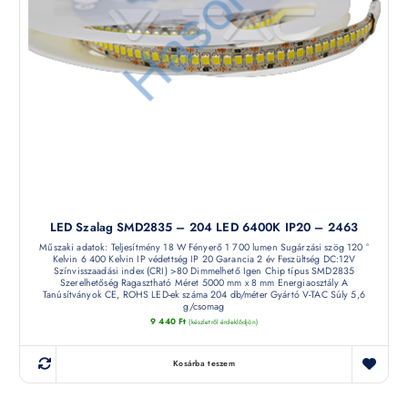
LED Szalag SMD2835 – 204 LED 6400K IP20 – 2463
Műszaki adatok: Teljesítmény 18 W Fényerő 1 700 lumen Sugárzási szög 120 °
Kelvin 6 400 Kelvin IP védettség IP 20 Garancia 2 év Feszültség DC:12V
Színvisszaadási index (CRI) >80 Dimmelhető Igen Chip típus SMD2835
Szerelhetőség Ragasztható Méret 5000 mm x 8 mm Energiaosztály A
Tanúsítványok CE, ROHS LED-ek száma 204 db/méter Gyártó V-TAC Súly 5,6
g/csomag
9 440
Ft
(készletről érdeklődjön)
Kosárba teszem