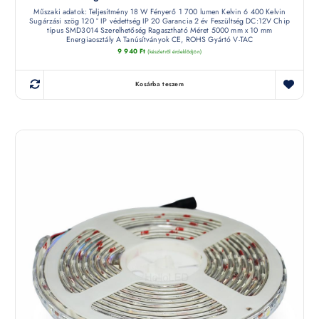
Műszaki adatok: Teljesítmény 18 W Fényerő 1 700 lumen Kelvin 6 400 Kelvin
Sugárzási szög 120 ° IP védettség IP 20 Garancia 2 év Feszültség DC:12V Chip
típus SMD3014 Szerelhetőség Ragasztható Méret 5000 mm x 10 mm
Energiaosztály A Tanúsítványok CE, ROHS Gyártó V-TAC
9 940
Ft
(készletről érdeklődjön)
Kosárba teszem