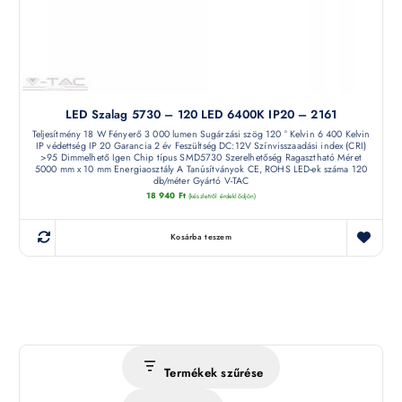
LED Szalag 5730 – 120 LED 6400K IP20 – 2161
Teljesítmény 18 W Fényerő 3 000 lumen Sugárzási szög 120 ° Kelvin 6 400 Kelvin
IP védettség IP 20 Garancia 2 év Feszültség DC:12V Színvisszaadási index (CRI)
>95 Dimmelhető Igen Chip típus SMD5730 Szerelhetőség Ragasztható Méret
5000 mm x 10 mm Energiaosztály A Tanúsítványok CE, ROHS LED-ek száma 120
db/méter Gyártó V-TAC
18 940
Ft
(készletről érdeklődjön)
Kosárba teszem
Termékek szűrése