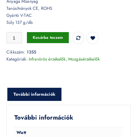
Anyaga Műanyag
Tanúsítványok CE, ROHS
Gyártó V-TAC
Súly 137 g/db
Mennyezeti Infravörös mozgásérzékelő manuális felülíró funkcióval IP
Kosárba teszem
Cikkszám:
1355
Kategóriák:
Infravörös érzékelők
,
Mozgásérzékelők
További információk
További információk
Watt