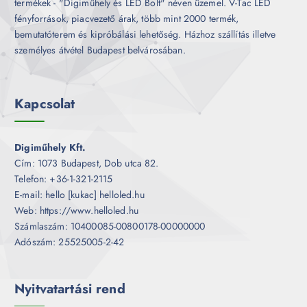
termékek - "Digiműhely és LED Bolt" néven üzemel. V-Tac LED
fényforrások, piacvezető árak, több mint 2000 termék,
bemutatóterem és kipróbálási lehetőség. Házhoz szállítás illetve
személyes átvétel Budapest belvárosában.
Kapcsolat
Digiműhely Kft.
Cím: 1073 Budapest, Dob utca 82.
Telefon: +36-1-321-2115
E-mail: hello [kukac] helloled.hu
Web: https://www.helloled.hu
Számlaszám: 10400085-00800178-00000000
Adószám: 25525005-2-42
Nyitvatartási rend