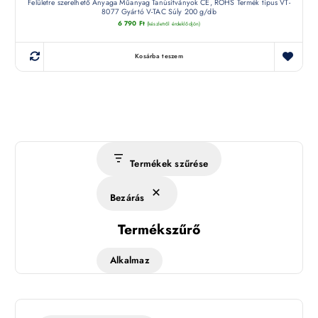
Felületre szerelhető Anyaga Műanyag Tanúsítványok CE, ROHS Termék típus VT-
8077 Gyártó V-TAC Súly 200 g/db
6 790
Ft
(készletről érdeklődjön)
Kosárba teszem
Termékek szűrése
Bezárás
Termékszűrő
Alkalmaz