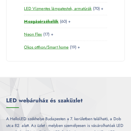
4
e
r
é
7
LED Vízmentes lámpatestek, armatúrák
70
+
t
r
m
k
0
e
m
é
6
Mozgásérzékelők
60
+
t
r
é
k
0
e
m
k
1
Neon Flex
17
+
t
r
é
7
e
m
k
1
Okos otthon/Smart home
19
+
t
r
é
9
e
m
k
t
r
é
e
m
k
r
é
m
k
é
k
LED webáruház és szaküzlet
A HelloLED székhelye Budapesten a 7. kerületben található, a Dob
utca 82. alatt. Az üzlet - melyben személyesen is vásárolhatóak LED