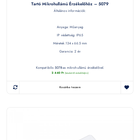
Tartó Mikrohullámú Érzékelőhöz – 5079
Általános információk:
Anyaga: Műanyag
IP védettség: IP65
Méretek:134 x 66.5 mm
Garancia: 2 év
Kompatibilis
5078
-as mikrohullámú érzékelővel.
2 440
Ft
(készletről érdeklődjön)
Kosárba teszem