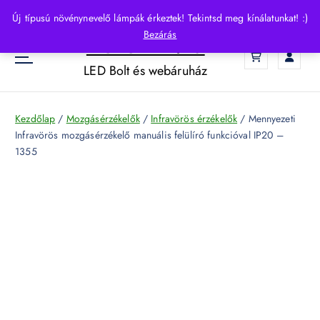
S
Új típusú növénynevelő lámpák érkeztek! Tekintsd meg kínálatunkat! :)
k
Bezárás
HelloLED.hu
i
0
p
LED Bolt és webáruház
t
o
c
Kezdőlap
/
Mozgásérzékelők
/
Infravörös érzékelők
/ Mennyezeti
o
Infravörös mozgásérzékelő manuális felülíró funkcióval IP20 –
n
1355
t
e
n
t