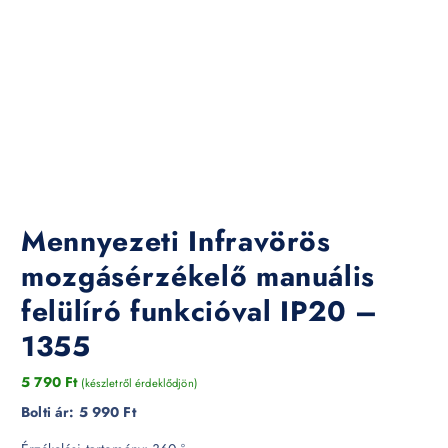
Mennyezeti Infravörös
mozgásérzékelő manuális
felülíró funkcióval IP20 –
1355
5 790
Ft
(készletről érdeklődjön)
Bolti ár:
5 990 Ft