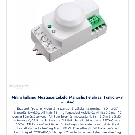
Mikrohullámú Mozgásérzékelő Manuális Felülírási Funkcióval
– 1446
Érzékelő típusa: mikrohullámú szenzor Érzékelési tartomány: 180° ; 360°
Érzékelési távolság: Állítható 1-8 m-ig Kapcsolási késleltetés: Állítható 5 mp - 12
perc-ig Fényérzékenység: Állítható Telepítési magasság: 1,5 m - 3,5 m Érzékelési
sebesség: 0,6-1,5 m/s Frekvencia: 5,8 GHz Terhelhetőség: max. 1200W, max.
300W LED Kapcsolóval kétszer történő kapcsolás esetén a mozgásérzékelő
kiiktatható! Terhelhetőség Max. 300 W IP védettség IP 20 Garancia 2 év
Feszültség AC:220-240V,50Hz Típus Mikrohullámú Szín Fehér Szerelhetőség