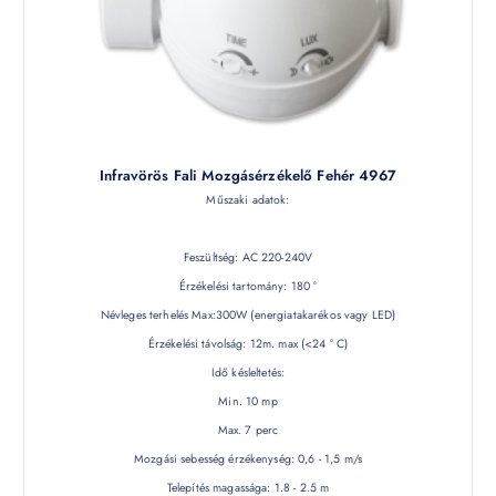
Infravörös Fali Mozgásérzékelő Fehér 4967
Műszaki adatok:
Feszültség: AC 220-240V
Érzékelési tartomány: 180 °
Névleges terhelés Max:300W (energiatakarékos vagy LED)
Érzékelési távolság: 12m. max (<24 ° C)
Idő késleltetés:
Min. 10 mp
Max. 7 perc
Mozgási sebesség érzékenység: 0,6 - 1,5 m/s
Telepítés magassága: 1.8 - 2.5 m