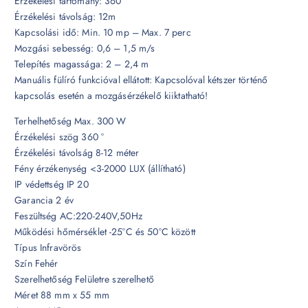
Érzékelési tartomány: 360 °
Érzékelési távolság: 12m
Kapcsolási idő: Min. 10 mp – Max. 7 perc
Mozgási sebesség: 0,6 – 1,5 m/s
Telepítés magassága: 2 – 2,4 m
Manuális fülíró funkcióval ellátott: Kapcsolóval kétszer történő
kapcsolás esetén a mozgásérzékelő kiiktatható!
Terhelhetőség Max. 300 W
Érzékelési szög 360 °
Érzékelési távolság 8-12 méter
Fény érzékenység <3-2000 LUX (állítható)
IP védettség IP 20
Garancia 2 év
Feszültség AC:220-240V,50Hz
Működési hőmérséklet -25°C és 50°C között
Típus Infravörös
Szín Fehér
Szerelhetőség Felületre szerelhető
Méret 88 mm x 55 mm