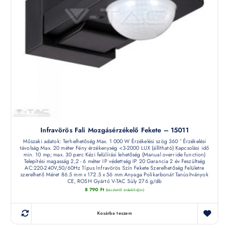
Infravörös Fali Mozgásérzékelő Fekete – 15011
Műszaki adatok: Terhelhetőség Max. 1 000 W Érzékelési szög 360 ° Érzékelési
távolság Max. 20 méter Fény érzékenység <3-2000 LUX (állítható) Kapcsolási idő
min. 10 mp; max. 30 perc Kézi felülírási lehetőség (Manual override function)
Telepítési magasság 2,2 - 6 méter IP védettség IP 20 Garancia 2 év Feszültség
AC:220-240V,50/60Hz Típus Infravörös Szín Fekete Szerelhetőség Felületre
szerelhető Méret 86.5 mm x 172.5 x 56 mm Anyaga Polikarbonát Tanúsítványok
CE, ROSH Gyártó V-TAC Súly 276 g/db
8 790
Ft
(készletről érdeklődjön)
Kosárba teszem