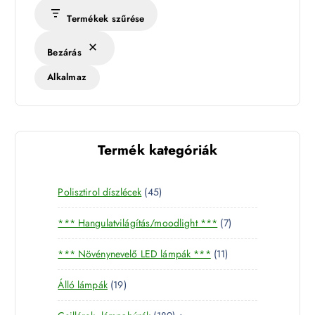
Termékek szűrése
Bezárás
Alkalmaz
Termék kategóriák
4
Polisztirol díszlécek
45
5
7
*** Hangulatvilágítás/moodlight ***
7
t
t
e
1
*** Növénynevelő LED lámpák ***
11
e
r
1
r
m
1
Álló lámpák
19
t
m
é
9
e
é
k
1