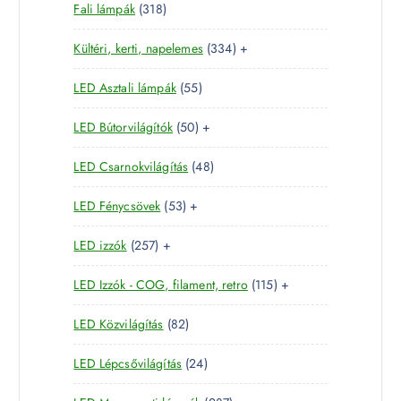
3
Fali lámpák
318
t
r
m
1
e
m
é
3
Kültéri, kerti, napelemes
334
+
8
r
é
k
3
t
m
k
5
LED Asztali lámpák
55
4
e
é
5
t
r
k
5
LED Bútorvilágítók
50
+
t
e
m
0
e
r
é
4
LED Csarnokvilágítás
48
t
r
m
k
8
e
m
é
5
LED Fénycsövek
53
+
t
r
é
k
3
e
m
k
2
LED izzók
257
+
t
r
é
5
e
m
k
1
LED Izzók - COG, filament, retro
115
+
7
r
é
1
t
m
k
8
LED Közvilágítás
82
5
e
é
2
t
r
k
2
LED Lépcsővilágítás
24
t
e
m
4
e
r
é