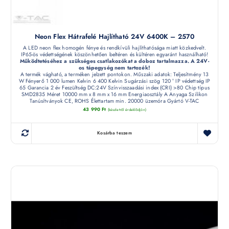
Neon Flex Hátrafelé Hajlítható 24V 6400K – 2570
A LED neon flex homogén fénye és rendkívüli hajlíthatósága miatt közkedvelt.
IP65-ös védettségének köszönhetően beltéren és kültéren egyaránt használható!
Működtetéséhez a szükséges csatlakozókat a doboz tartalmazza. A 24V-
os tápegység nem tartozék!
A termék vágható, a terméken jelzett pontokon. Műszaki adatok: Teljesítmény 13
W Fényerő 1 000 lumen Kelvin 6 400 Kelvin Sugárzási szög 120 ° IP védettség IP
65 Garancia 2 év Feszültség DC:24V Színvisszaadási index (CRI) >80 Chip típus
SMD2835 Méret 10000 mm x 8 mm x 16 mm Energiaosztály A Anyaga Szilikon
Tanúsítványok CE, ROHS Élettartam min. 20000 üzemóra Gyártó V-TAC
43 990
Ft
(készletről érdeklődjön)
Kosárba teszem