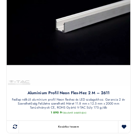
Alumínium Profil Neon Flex-Hez 2 M – 2611
Fedlap nélküli alumínium profil Neon flexhez és LED szalagokhoz. Garancia 2 év
Szerelhetőség Felületre szerelhető Méret 11.8 mm x 12.5 mm x 2000 mm
Tanúsítványok CE, ROHS Gyártó V-TAC Súly 175 g/db
1 890
Ft
(készletről érdeklődjön)
Kosárba teszem