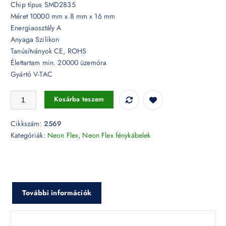
Chip típus SMD2835
Méret 10000 mm x 8 mm x 16 mm
Energiaosztály A
Anyaga Szilikon
Tanúsítványok CE, ROHS
Élettartam min. 20000 üzemóra
Gyártó V-TAC
Neon Flex hátrafelé hajlítható 24V 4000K - 2569 mennyiség
Kosárba teszem
Cikkszám:
2569
Kategóriák:
Neon Flex
,
Neon Flex fénykábelek
További információk