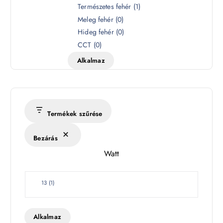
S
Természetes fehér
(
1
)
z
Meleg fehér
(
0
)
í
Hideg fehér
(
0
)
n
CCT
(
0
)
h
Alkalmaz
ő
m
é
r
s
Termékek szűrése
é
k
Bezárás
l
Watt
e
t
W
13
(
1
)
a
t
t
Alkalmaz