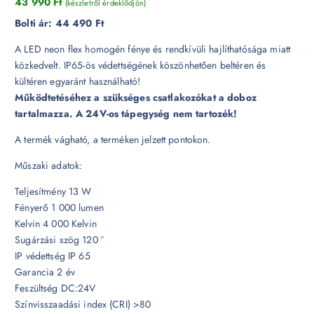
43 990
Ft
(készletről érdeklődjön)
Bolti ár:
44 490 Ft
A LED neon flex homogén fénye és rendkívüli hajlíthatósága miatt
közkedvelt. IP65-ös védettségének köszönhetően beltéren és
kültéren egyaránt használható!
Működtetéséhez a szükséges csatlakozókat a doboz
tartalmazza. A 24V-os tápegység nem tartozék!
A termék vágható, a terméken jelzett pontokon.
Műszaki adatok:
Teljesítmény 13 W
Fényerő 1 000 lumen
Kelvin 4 000 Kelvin
Sugárzási szög 120 °
IP védettség IP 65
Garancia 2 év
Feszültség DC:24V
Színvisszaadási index (CRI) >80