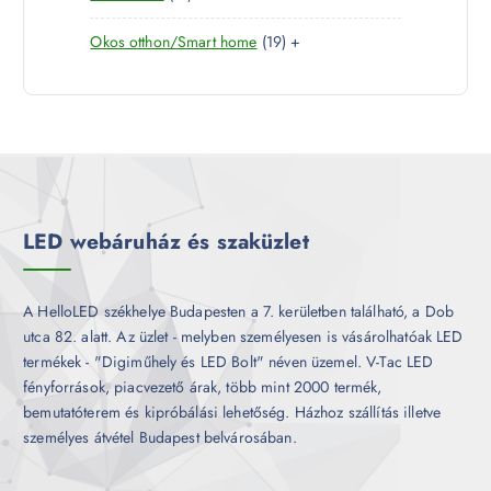
7
e
m
k
1
Okos otthon/Smart home
19
+
t
r
é
9
e
m
k
t
r
é
e
m
k
r
é
m
k
é
k
LED webáruház és szaküzlet
A HelloLED székhelye Budapesten a 7. kerületben található, a Dob
utca 82. alatt. Az üzlet - melyben személyesen is vásárolhatóak LED
termékek - "Digiműhely és LED Bolt" néven üzemel. V-Tac LED
fényforrások, piacvezető árak, több mint 2000 termék,
bemutatóterem és kipróbálási lehetőség. Házhoz szállítás illetve
személyes átvétel Budapest belvárosában.