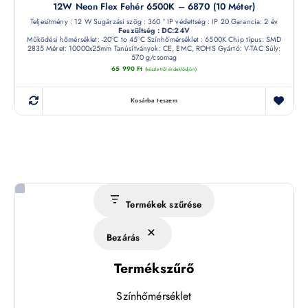
12W Neon Flex Fehér 6500K – 6870 (10 Méter)
Teljesítmény : 12 W Sugárzási szög : 360 ° IP védettség : IP 20 Garancia: 2 év
Feszültség : DC:24V
Működési hőmérséklet: -20°C to 45°C Színhőmérséklet : 6500K Chip típus: SMD
2835 Méret: 10000x25mm Tanúsítványok: CE, EMC, ROHS Gyártó: V-TAC Súly:
570 g/csomag
65 990
Ft
(készletről érdeklődjön)
Kosárba teszem
Termékek szűrése
Bezárás
Termékszűrő
Színhőmérséklet