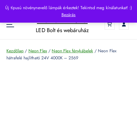
S
Új típusú növénynevelő lámpák érkeztek! Tekintsd meg kínálatunkat! :)
k
Bezárás
HelloLED.hu
i
0
p
LED Bolt és webáruház
t
o
c
Kezdőlap
/
Neon Flex
/
Neon Flex fénykábelek
/ Neon Flex
o
hátrafelé hajlítható 24V 4000K – 2569
n
t
e
n
t