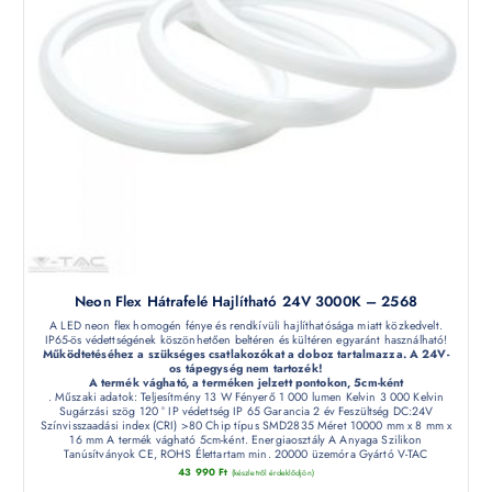
Neon Flex Hátrafelé Hajlítható 24V 3000K – 2568
A LED neon flex homogén fénye és rendkívüli hajlíthatósága miatt közkedvelt.
IP65-ös védettségének köszönhetően beltéren és kültéren egyaránt használható!
Működtetéséhez a szükséges csatlakozókat a doboz tartalmazza. A 24V-
os tápegység nem tartozék!
A termék vágható, a terméken jelzett pontokon, 5cm-ként
. Műszaki adatok: Teljesítmény 13 W Fényerő 1 000 lumen Kelvin 3 000 Kelvin
Sugárzási szög 120 ° IP védettség IP 65 Garancia 2 év Feszültség DC:24V
Színvisszaadási index (CRI) >80 Chip típus SMD2835 Méret 10000 mm x 8 mm x
16 mm A termék vágható 5cm-ként. Energiaosztály A Anyaga Szilikon
Tanúsítványok CE, ROHS Élettartam min. 20000 üzemóra Gyártó V-TAC
43 990
Ft
(készletről érdeklődjön)