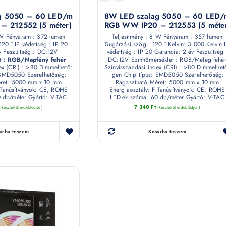
g 5050 – 60 LED/m
8W LED szalag 5050 – 60 LED/
– 212552 (5 méter)
RGB WW IP20 – 212553 (5 méte
 W Fényáram : 372 lumen
Teljesítmény : 8 W Fényáram : 357 lumen
120 ° IP védettség : IP 20
Sugárzási szög : 120 ° Kelvin: 3 000 Kelvin 
v Feszültség : DC:12V
védettség : IP 20 Garancia: 2 év Feszültség 
t : RGB/Napfény fehér
DC:12V Színhőmérséklet : RGB/Meleg fehé
ex (CRI) : >80 Dimmelhető:
Színvisszaadási index (CRI) : >80 Dimmelhet
 SMD5050 Szerelhetőség:
Igen Chip típus: SMD5050 Szerelhetőség:
éret: 5000 mm x 10 mm
Ragasztható Méret: 5000 mm x 10 mm
 Tanúsítványok: CE, ROHS
Energiaosztály: F Tanúsítványok: CE, ROHS
 db/méter Gyártó: V-TAC
LED-ek száma: 60 db/méter Gyártó: V-TAC
7 340
Ft
(készletről érdeklődjön)
(készletről érdeklődjön)
árba teszem
Kosárba teszem