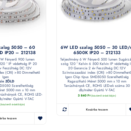
zalag 5050 – 60
6W LED szalag 5050 – 30 LED/
D IP20 – 212138
6500K IP20 – 212133
1 W Fényerő 900 lumen
Teljesítmény 6 W Fényerő 500 lumen Sugárzá
120 ° IP védettség IP 20
szög 120 ° Kelvin 6 500 Kelvin IP védettség 
v Feszültség DC:12V
20 Garancia 2 év Feszültség DC:12V
ndex (CRI) >80 Dimmelhető
Színvisszaadási index (CRI) >80 Dimmelhet
Igen
Igen Chip típus SMD5050 Szerelhetőség
zín ZÖLD
Ragasztható Méret 5000 mm x 10 mm
MD5050 Szerelhetőség
Tanúsítványok CE, ROHS LED-ek száma 30
éret 5000 mm x 10 mm
db/méter Gyártó V-TAC
anúsítványok CE, ROHS LED-
3 840
Ft
(készletről érdeklődjön)
b/méter Gyártó V-TAC
(készletről érdeklődjön)
Kosárba teszem
árba teszem