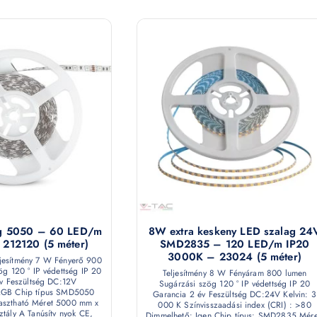
g 5050 – 60 LED/m
8W extra keskeny LED szalag 24
212120 (5 méter)
SMD2835 – 120 LED/m IP20
3000K – 23024 (5 méter)
ljesítmény 7 W Fényerő 900
g 120 ° IP védettség IP 20
Teljesítmény 8 W Fényáram 800 lumen
v Feszültség DC:12V
Sugárzási szög 120 ° IP védettség IP 20
 RGB Chip típus SMD5050
Garancia 2 év Feszültség DC:24V Kelvin: 3
asztható Méret 5000 mm x
000 K Színvisszaadási index (CRI) : >80
tály A Tanúsítv nyok CE,
Dimmelhető: Igen Chip típus: SMD2835 Mére