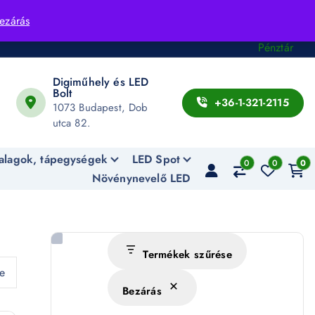
Fiók
ezárás
Kosár
Pénztár
Digiműhely és LED
Bolt
+36-1-321-2115
1073 Budapest, Dob
utca 82.
alagok, tápegységek
LED Spot
0
0
0
Növénynevelő LED
Termékek szűrése
ve
Bezárás