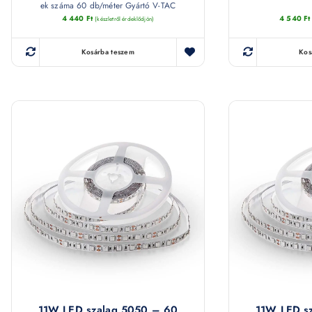
ek száma 60 db/méter Gyártó V-TAC
4 440
Ft
4 540
Ft
(készletről érdeklődjön)
Kosárba teszem
Kos
11W LED szalag 5050 – 60
11W LED s