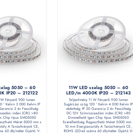
zalag 5050 – 60
11W LED szalag 5050 – 60
K IP20 – 212122
LED/m 4000K IP20 – 212143
1 W Fényerő 900 lumen
Teljesítmény 11 W Fényerő 900 lumen
0 ° Kelvin 3 000 Kelvin IP
Sugárzási szög 120 ° Kelvin 4 000 Kelvin I
Garancia 2 év Feszültség
védettség IP 20 Garancia 2 év Feszültség
zaadási index (CRI) >80
DC:12V Színvisszaadási index (CRI) >80
en Chip típus SMD5050
Dimmelhető Igen Chip típus SMD5050
asztható Méret 5000 mm x
Szerelhetőség Ragasztható Méret 5000 mm 
tály A Tanúsítványok CE,
10 mm Energiaosztály A Tanúsítványok CE,
a 60 db/méter Gyártó V-
ROHS LED-ek száma 60 db/méter Gyártó V