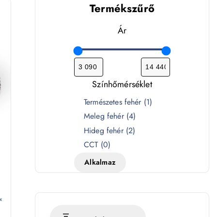
Termékszűrő
Ár
Színhőmérséklet
S
Természetes fehér
(
1
)
z
Meleg fehér
(
4
)
í
Hideg fehér
(
2
)
n
CCT
(
0
)
h
Alkalmaz
ő
P
m
é
x
r
-