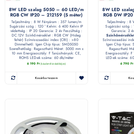
8W LED szalag 5050 – 60 LED/m
8W LED szala
RGB CW IP20 – 212159 (5 méter)
RGB DW IP20 
Teljesítmény : 8 W Fényáram : 357 lumen/m
Teljesítmény : 8
Sugárzási szög : 120 ° Kelvin: 6 400 Kelvin IP
Sugárzási szög : 
védettség : IP 20 Garancia: 2 év Feszültség :
Garancia: 2 é
DC:12V Színhőmérséklet : RGB CW (Hideg
Színhőmérsékle
fehér) Színvisszaadási index (CRI) : >80
Színvisszaadási ind
Dimmelhető: Igen Chip típus: SMD5050
Igen Chip típus:
Szerelhetőség: Ragasztható Méret: 5000 mm x
Ragasztható M
10 mm Energiaosztály: F Tanúsítványok: CE,
Energiaosztály: F
ROHS LED-ek száma: 60 db/méter
LED-ek száma: 60
6 190
Ft
6 790
Ft
(készletről érdeklődjön)
Kosárba teszem
Kos