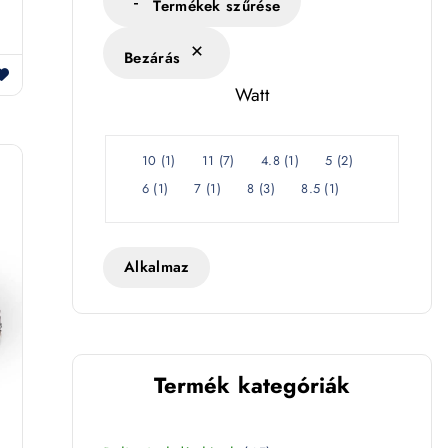
s
Termékek szűrése
é
Bezárás
k
l
Watt
e
t
W
10
(
1
)
11
(
7
)
4.8
(
1
)
5
(
2
)
a
6
(
1
)
7
(
1
)
8
(
3
)
8.5
(
1
)
t
t
Alkalmaz
Termék kategóriák