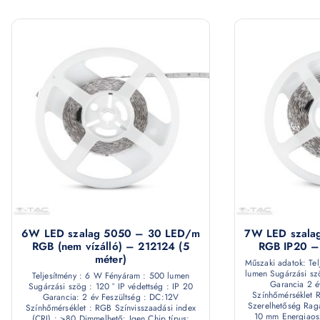
6W LED szalag 5050 – 30 LED/m
7W LED szala
RGB (nem vízálló) – 212124 (5
RGB IP20 – 
méter)
Műszaki adatok: Te
lumen Sugárzási szö
Teljesítmény : 6 W Fényáram : 500 lumen
Garancia 2 é
Sugárzási szög : 120 ° IP védettség : IP 20
Színhőmérséklet
Garancia: 2 év Feszültség : DC:12V
Szerelhetőség Rag
Színhőmérséklet : RGB Színvisszaadási index
10 mm Energiaosz
(CRI) : >80 Dimmelhető: Igen Chip típus: