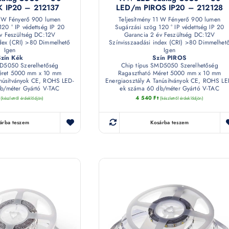
 IP20 – 212137
LED/m PIROS IP20 – 212128
1 W Fényerő 900 lumen
Teljesítmény 11 W Fényerő 900 lumen
120 ° IP védettség IP 20
Sugárzási szög 120 ° IP védettség IP 20
v Feszültség DC:12V
Garancia 2 év Feszültség DC:12V
ndex (CRI) >80 Dimmelhető
Színvisszaadási index (CRI) >80 Dimmelhet
Igen
Igen
Szín Kék
Szín PIROS
MD5050 Szerelhetőség
Chip típus SMD5050 Szerelhetőség
éret 5000 mm x 10 mm
Ragasztható Méret 5000 mm x 10 mm
anúsítványok CE, ROHS LED-
Energiaosztály A Tanúsítványok CE, ROHS LE
b/méter Gyártó V-TAC
ek száma 60 db/méter Gyártó V-TAC
4 540
Ft
(készletről érdeklődjön)
(készletről érdeklődjön)
árba teszem
Kosárba teszem