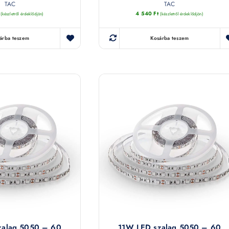
TAC
TAC
4 540
Ft
(készletről érdeklődjön)
(készletről érdeklődjön)
árba teszem
Kosárba teszem
zalag 5050 – 60
11W LED szalag 5050 – 60