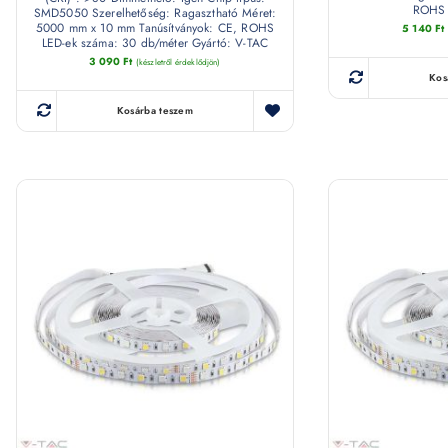
ROHS 
SMD5050 Szerelhetőség: Ragasztható Méret:
5000 mm x 10 mm Tanúsítványok: CE, ROHS
5 140
Ft
LED-ek száma: 30 db/méter Gyártó: V-TAC
3 090
Ft
(készletről érdeklődjön)
Kos
Kosárba teszem