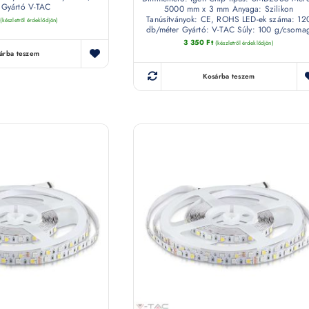
Gyártó V-TAC
5000 mm x 3 mm Anyaga: Szilikon
Tanúsítványok: CE, ROHS LED-ek száma: 12
(készletről érdeklődjön)
db/méter Gyártó: V-TAC Súly: 100 g/csoma
3 350
Ft
(készletről érdeklődjön)
árba teszem
Kosárba teszem