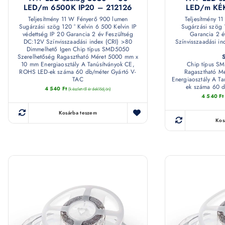
LED/m 6500K IP20 – 212126
LED/m KÉK
Teljesítmény 11 W Fényerő 900 lumen
Teljesítmény 1
Sugárzási szög 120 ° Kelvin 6 500 Kelvin IP
Sugárzási szög 
védettség IP 20 Garancia 2 év Feszültség
Garancia 2 é
DC:12V Színvisszaadási index (CRI) >80
Színvisszaadási i
Dimmelhető Igen Chip típus SMD5050
Szerelhetőség Ragasztható Méret 5000 mm x
10 mm Energiaosztály A Tanúsítványok CE,
Chip típus S
ROHS LED-ek száma 60 db/méter Gyártó V-
Ragasztható M
TAC
Energiaosztály A T
ek száma 60 d
4 540
Ft
(készletről érdeklődjön)
4 540
Ft
Kosárba teszem
Kos