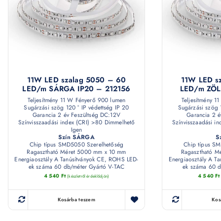
11W LED szalag 5050 – 60
11W LED s
LED/m SÁRGA IP20 – 212156
LED/m ZÖL
Teljesítmény 11 W Fényerő 900 lumen
Teljesítmény 1
Sugárzási szög 120 ° IP védettség IP 20
Sugárzási szög 
Garancia 2 év Feszültség DC:12V
Garancia 2 é
Színvisszaadási index (CRI) >80 Dimmelhető
Színvisszaadási i
Igen
Szín SÁRGA
S
Chip típus SMD5050 Szerelhetőség
Chip típus S
Ragasztható Méret 5000 mm x 10 mm
Ragasztható M
Energiaosztály A Tanúsítványok CE, ROHS LED-
Energiaosztály A T
ek száma 60 db/méter Gyártó V-TAC
ek száma 60 d
4 540
Ft
4 540
Ft
(készletről érdeklődjön)
Kosárba teszem
Kos