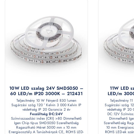
10W LED szalag 24V SMD5050 –
11W LED s
60 LED/m IP20 3000K – 212431
LED/m 3000
Teljesítmény 10 W Fényerő 830 lumen
Teljesítmény 1
Sugárzási szög 120 ° Kelvin 3 000 Kelvin IP
Sugárzási szög 12
védettség IP 20 Garancia 2 év
védettség IP 20 
Feszültség DC:24V
DC:12V Színviss
Színvisszaadási index (CRI) >80 Dimmelhető
Dimmelhető Ig
Igen Chip típus SMD5050 Szerelhetőség
Szerelhetőség Rag
Ragasztható Méret 5000 mm x 10 mm
10 mm Energiaosz
Energiaosztály A Tanúsítványok CE, ROHS LED-
ROHS LED-ek szám