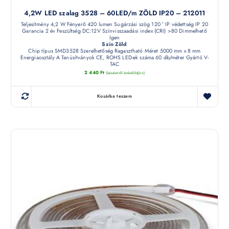
4,2W LED szalag 3528 – 60LED/m ZÖLD IP20 – 212011
Teljesítmény 4,2 W Fényerő 420 lumen Sugárzási szög 120 ° IP védettség IP 20
Garancia 2 év Feszültség DC:12V Színvisszaadási index (CRI) >80 Dimmelhető
Igen
Szín Zöld
Chip típus SMD3528 Szerelhetőség Ragasztható Méret 5000 mm x 8 mm
Energiaosztály A Tanúsítványok CE, ROHS LED-ek száma 60 db/méter Gyártó V-
TAC
2 440
Ft
(készletről érdeklődjön)
Kosárba teszem