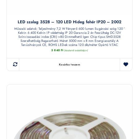
LED szalag 3528 – 120 LED Hideg fehér IP20 – 2002
Műszaki adatok: Teljesítmény 7,2 W Fényerő 600 lumen Sugárzási szög 120 °
Kelvin 6 400 Kelvin IP védettség IP 20 Garancia 2 év Feszültség DC:12V
Színvisszaadási index (CRI) >80 Dimmelhető Igen Chip típus SMD3528
Szerelhetőség Ragasztható Méret 5000 mm x 8 mm Energiaosztály A
Tanúsítványok CE, ROHS LED-ek száma 120 db/méter Gyártó V-TAC
3 840
Ft
(készletről érdeklődjön)
Kosárba teszem