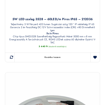
5W LED szalag 3528 – 60LED/m Piros IP65 – 212036
Teljesítmény 5 W Fényerő 420 lumen Sugárzási szög 120 ° IP védettség IP 65
Garancia 2 év Feszültség DC:12V Színvisszaadási index (CRI) >80 Dimmelhető
Igen
Szín Piros
Chip típus SMD3528 Szerelhetőség Ragasztható Méret 5000 mm x 8 mm
Energiaosztály A Tanúsítványok CE, ROHS LED-ek száma 60 db/méter Gyártó V-
TAC
3 440
Ft
(készletről érdeklődjön)
Kosárba teszem