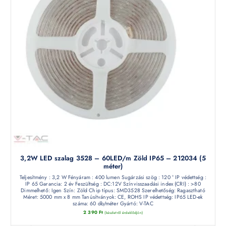
3,2W LED szalag 3528 – 60LED/m Zöld IP65 – 212034 (5
méter)
Teljesítmény : 3,2 W Fényáram : 400 lumen Sugárzási szög : 120 ° IP védettség :
IP 65 Garancia: 2 év Feszültség : DC:12V Színvisszaadási index (CRI) : >80
Dimmelhető: Igen Szín: Zöld Chip típus: SMD3528 Szerelhetőség: Ragasztható
Méret: 5000 mm x 8 mm Tanúsítványok: CE, ROHS IP védettség: IP65 LED-ek
száma: 60 db/méter Gyártó: V-TAC
2 390
Ft
(készletről érdeklődjön)