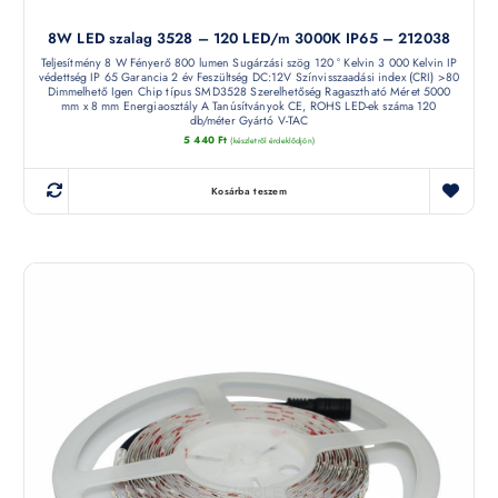
8W LED szalag 3528 – 120 LED/m 3000K IP65 – 212038
Teljesítmény 8 W Fényerő 800 lumen Sugárzási szög 120 ° Kelvin 3 000 Kelvin IP
védettség IP 65 Garancia 2 év Feszültség DC:12V Színvisszaadási index (CRI) >80
Dimmelhető Igen Chip típus SMD3528 Szerelhetőség Ragasztható Méret 5000
mm x 8 mm Energiaosztály A Tanúsítványok CE, ROHS LED-ek száma 120
db/méter Gyártó V-TAC
5 440
Ft
(készletről érdeklődjön)
Kosárba teszem