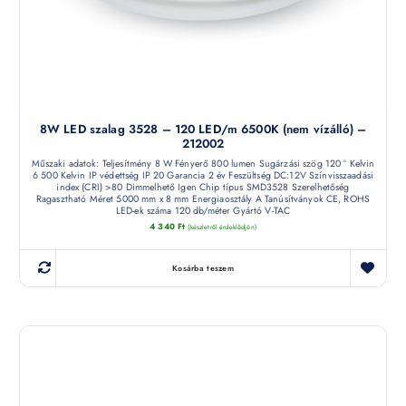
8W LED szalag 3528 – 120 LED/m 6500K (nem vízálló) –
212002
Műszaki adatok: Teljesítmény 8 W Fényerő 800 lumen Sugárzási szög 120 ° Kelvin
6 500 Kelvin IP védettség IP 20 Garancia 2 év Feszültség DC:12V Színvisszaadási
index (CRI) >80 Dimmelhető Igen Chip típus SMD3528 Szerelhetőség
Ragasztható Méret 5000 mm x 8 mm Energiaosztály A Tanúsítványok CE, ROHS
LED-ek száma 120 db/méter Gyártó V-TAC
4 340
Ft
(készletről érdeklődjön)
Kosárba teszem