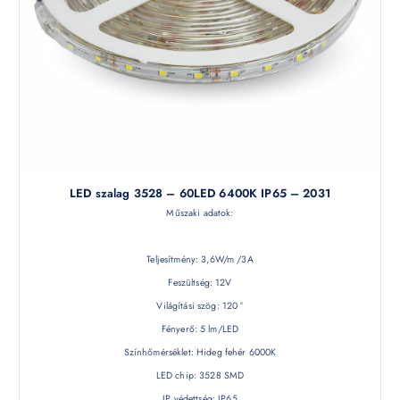
LED szalag 3528 – 60LED 6400K IP65 – 2031
Műszaki adatok:
Teljesítmény: 3,6W/m /3A
Feszültség: 12V
Világítási szög: 120 °
Fényerő: 5 lm/LED
Színhőmérséklet: Hideg fehér 6000K
LED chip: 3528 SMD
IP védettség: IP65