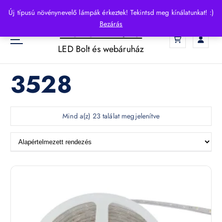
S
Új típusú növénynevelő lámpák érkeztek! Tekintsd meg kínálatunkat! :)
k
Bezárás
HelloLED.hu
i
0
p
LED Bolt és webáruház
t
o
3528
c
o
n
t
Mind a(z) 23 találat megjelenítve
e
n
t