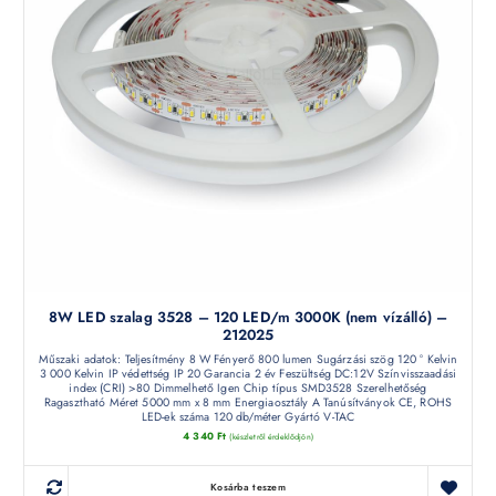
8W LED szalag 3528 – 120 LED/m 3000K (nem vízálló) –
212025
Műszaki adatok: Teljesítmény 8 W Fényerő 800 lumen Sugárzási szög 120 ° Kelvin
3 000 Kelvin IP védettség IP 20 Garancia 2 év Feszültség DC:12V Színvisszaadási
index (CRI) >80 Dimmelhető Igen Chip típus SMD3528 Szerelhetőség
Ragasztható Méret 5000 mm x 8 mm Energiaosztály A Tanúsítványok CE, ROHS
LED-ek száma 120 db/méter Gyártó V-TAC
4 340
Ft
(készletről érdeklődjön)
Kosárba teszem