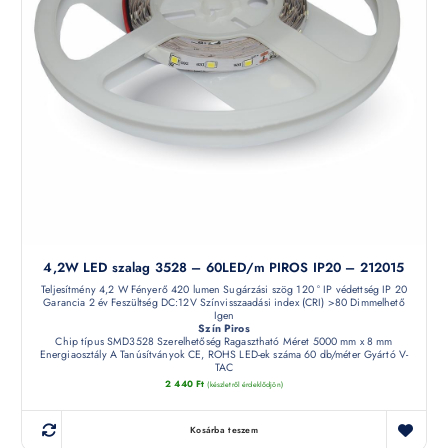
4,2W LED szalag 3528 – 60LED/m PIROS IP20 – 212015
Teljesítmény 4,2 W Fényerő 420 lumen Sugárzási szög 120 ° IP védettség IP 20
Garancia 2 év Feszültség DC:12V Színvisszaadási index (CRI) >80 Dimmelhető
Igen
Szín Piros
Chip típus SMD3528 Szerelhetőség Ragasztható Méret 5000 mm x 8 mm
Energiaosztály A Tanúsítványok CE, ROHS LED-ek száma 60 db/méter Gyártó V-
TAC
2 440
Ft
(készletről érdeklődjön)
Kosárba teszem