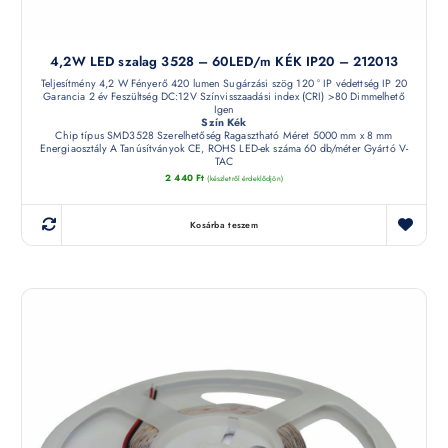
4,2W LED szalag 3528 – 60LED/m KÉK IP20 – 212013
Teljesítmény 4,2 W Fényerő 420 lumen Sugárzási szög 120 ° IP védettség IP 20
Garancia 2 év Feszültség DC:12V Színvisszaadási index (CRI) >80 Dimmelhető
Igen
Szín Kék
Chip típus SMD3528 Szerelhetőség Ragasztható Méret 5000 mm x 8 mm
Energiaosztály A Tanúsítványok CE, ROHS LED-ek száma 60 db/méter Gyártó V-
TAC
2 440
Ft
(készletről érdeklődjön)
Kosárba teszem