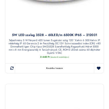
5W LED szalag 3528 – 60LED/m 6500K IP65 – 212031
Teljesítmény 5 W Fényerő 420 lumen Sugárzási szög 120 ° Kelvin 6 500 Kelvin IP
védettség IP 65 Garancia 2 év Feszültség DC:12V Színvisszaadási index (CRI) >80
Dimmelhető Igen Chip típus SMD3528 Szerelhetőség Ragasztható Méret 5000
mm x 8 mm Energiaosztály A Tanúsítványok CE, ROHS LED-ek száma 60 db/méter
Gyártó V-TAC
3 440
Ft
(készletről érdeklődjön)
Kosárba teszem