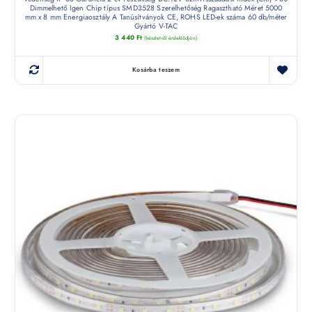
Dimmelhető Igen Chip típus SMD3528 Szerelhetőség Ragasztható Méret 5000
mm x 8 mm Energiaosztály A Tanúsítványok CE, ROHS LED-ek száma 60 db/méter
Gyártó V-TAC
3 440
Ft
(készletről érdeklődjön)
Kosárba teszem