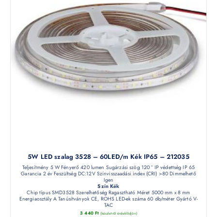
5W LED szalag 3528 – 60LED/m Kék IP65 – 212035
Teljesítmény 5 W Fényerő 420 lumen Sugárzási szög 120 ° IP védettség IP 65
Garancia 2 év Feszültség DC:12V Színvisszaadási index (CRI) >80 Dimmelhető
Igen
Szín Kék
Chip típus SMD3528 Szerelhetőség Ragasztható Méret 5000 mm x 8 mm
Energiaosztály A Tanúsítványok CE, ROHS LED-ek száma 60 db/méter Gyártó V-
TAC
3 440
Ft
(készletről érdeklődjön)