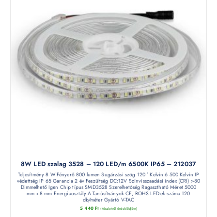
8W LED szalag 3528 – 120 LED/m 6500K IP65 – 212037
Teljesítmény 8 W Fényerő 800 lumen Sugárzási szög 120 ° Kelvin 6 500 Kelvin IP
védettség IP 65 Garancia 2 év Feszültség DC:12V Színvisszaadási index (CRI) >80
Dimmelhető Igen Chip típus SMD3528 Szerelhetőség Ragasztható Méret 5000
mm x 8 mm Energiaosztály A Tanúsítványok CE, ROHS LED-ek száma 120
db/méter Gyártó V-TAC
5 440
Ft
(készletről érdeklődjön)