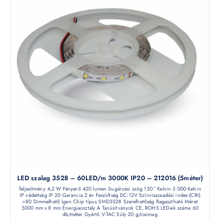
LED szalag 3528 – 60LED/m 3000K IP20 – 212016 (5méter)
Teljesítmény 4,2 W Fényerő 420 lumen Sugárzási szög 120 ° Kelvin 3 000 Kelvin
IP védettség IP 20 Garancia 2 év Feszültség DC:12V Színvisszaadási index (CRI)
>80 Dimmelhető Igen Chip típus SMD3528 Szerelhetőség Ragasztható Méret
5000 mm x 8 mm Energiaosztály A Tanúsítványok CE, ROHS LED-ek száma 60
db/méter Gyártó V-TAC Súly 20 g/csomag