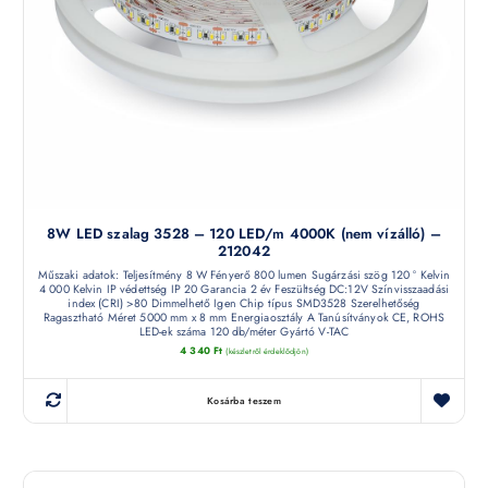
8W LED szalag 3528 – 120 LED/m 4000K (nem vízálló) –
212042
Műszaki adatok: Teljesítmény 8 W Fényerő 800 lumen Sugárzási szög 120 ° Kelvin
4 000 Kelvin IP védettség IP 20 Garancia 2 év Feszültség DC:12V Színvisszaadási
index (CRI) >80 Dimmelhető Igen Chip típus SMD3528 Szerelhetőség
Ragasztható Méret 5000 mm x 8 mm Energiaosztály A Tanúsítványok CE, ROHS
LED-ek száma 120 db/méter Gyártó V-TAC
4 340
Ft
(készletről érdeklődjön)
Kosárba teszem