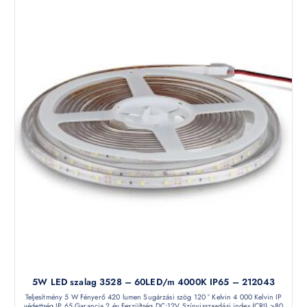
5W LED szalag 3528 – 60LED/m 4000K IP65 – 212043
Teljesítmény 5 W Fényerő 420 lumen Sugárzási szög 120 ° Kelvin 4 000 Kelvin IP
védettség IP 65 Garancia 2 év Feszültség DC:12V Színvisszaadási index (CRI) >80