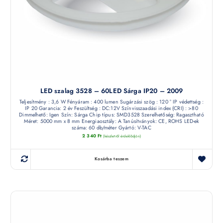
LED szalag 3528 – 60LED Sárga IP20 – 2009
Teljesítmény : 3,6 W Fényáram : 400 lumen Sugárzási szög : 120 ° IP védettség :
IP 20 Garancia: 2 év Feszültség : DC:12V Színvisszaadási index (CRI) : >80
Dimmelhető: Igen Szín: Sárga Chip típus: SMD3528 Szerelhetőség: Ragasztható
Méret: 5000 mm x 8 mm Energiaosztály: A Tanúsítványok: CE, ROHS LED-ek
száma: 60 db/méter Gyártó: V-TAC
2 340
Ft
(készletről érdeklődjön)
Kosárba teszem