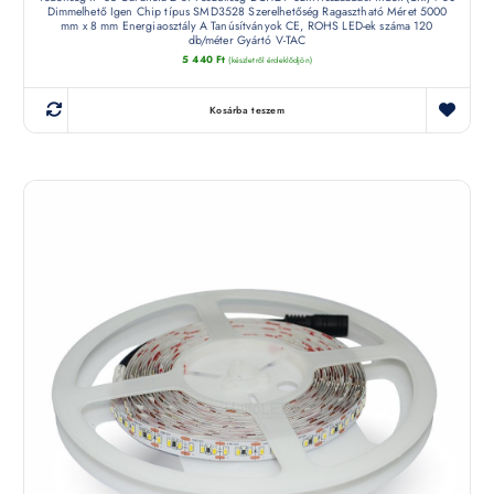
Dimmelhető Igen Chip típus SMD3528 Szerelhetőség Ragasztható Méret 5000
mm x 8 mm Energiaosztály A Tanúsítványok CE, ROHS LED-ek száma 120
db/méter Gyártó V-TAC
5 440
Ft
(készletről érdeklődjön)
Kosárba teszem