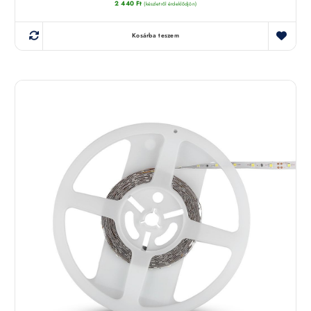
2 440
Ft
(készletről érdeklődjön)
Kosárba teszem