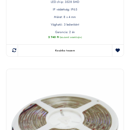
LED chip: 3528 SMD
IP védettség: IP65
Méret: 8 x 4 mm
Vágható: 3 ledenként
Garancia: 2 év
2 740
Ft
(készletről érdeklődjön)
Kosárba teszem