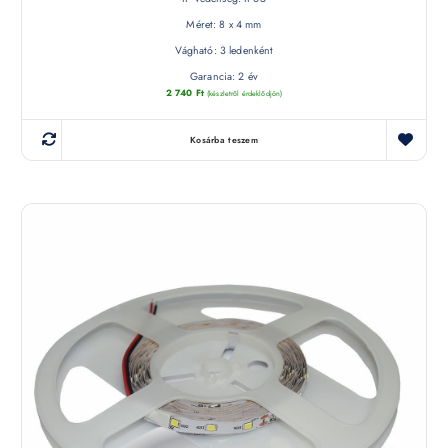
Méret: 8 x 4 mm
Vágható: 3 ledenként
Garancia: 2 év
2 740
Ft
(készletről érdeklődjön)
Kosárba teszem