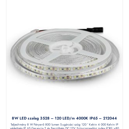
8W LED szalag 3528 – 120 LED/m 4000K IP65 – 212044
Teljesítmény 8 W Fényerő 800 lumen Sugárzási szög 120 ° Kelvin 4 000 Kelvin IP
védettség IP 65 Garancia 2 év Feszültség DC:12V Színvisszaadási index (CRI) >80