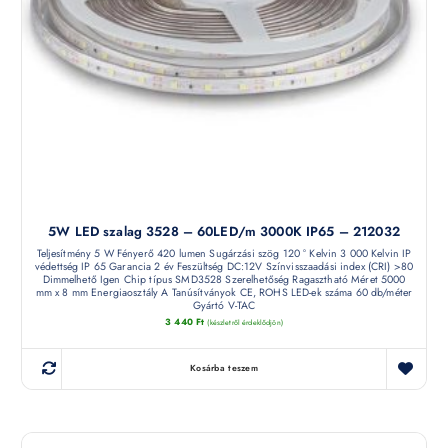
5W LED szalag 3528 – 60LED/m 3000K IP65 – 212032
Teljesítmény 5 W Fényerő 420 lumen Sugárzási szög 120 ° Kelvin 3 000 Kelvin IP
védettség IP 65 Garancia 2 év Feszültség DC:12V Színvisszaadási index (CRI) >80
Dimmelhető Igen Chip típus SMD3528 Szerelhetőség Ragasztható Méret 5000
mm x 8 mm Energiaosztály A Tanúsítványok CE, ROHS LED-ek száma 60 db/méter
Gyártó V-TAC
3 440
Ft
(készletről érdeklődjön)
Kosárba teszem